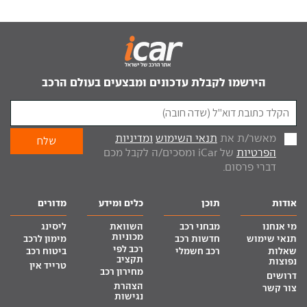
הירשמו לקבלת עדכונים ומבצעים בעולם הרכב
מאשר/ת את
תנאי השימוש
ומדיניות
הפרטיות
של iCar ומסכים/ה לקבל מכם
דברי פרסום.
אודות
תוכן
כלים ומידע
מדורים
מי אנחנו
מבחני רכב
השוואת
ליסינג
מכוניות
תנאי שימוש
חדשות רכב
מימון לרכב
רכב לפי
שאלות
רכב חשמלי
ביטוח רכב
תקציב
נפוצות
טרייד אין
מחירון רכב
דרושים
הצהרת
צור קשר
נגישות