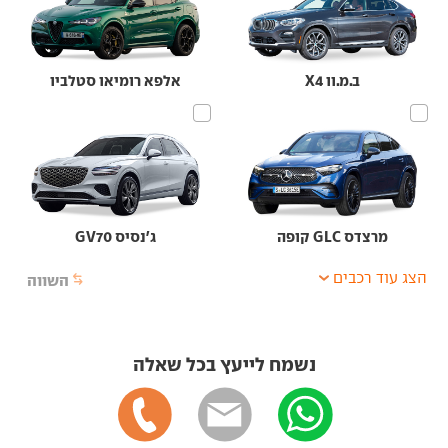
ב.מ.וו X4
אלפא רומיאו סטלביו
מרצדס GLC קופה
ג'נסיס GV70
הצג עוד רכבים
השווה
נשמח לייעץ בכל שאלה