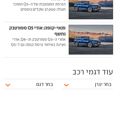
הגרסה המעוצבת של ה-Q5 המוכר
תעלה 27,000 שקלים נוספים.
פנאי-קופה: אודי Q5 ספורטבק
נחשף
אחרי ה-Q3 ספורטבק וה-Q8, אודי
מציגה באיחור גרסת קופה גם ל-Q5
עוד דגמי רכב