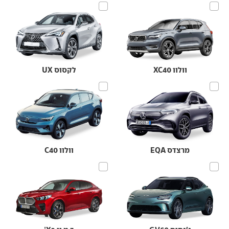
וולוו XC40
לקסוס UX
מרצדס EQA
וולוו C40