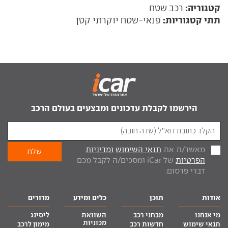
קטגוריה:
רכב שטח
תתי קטגוריות:
פנאי-שטח יוקרתי קטן
הירשמו לקבלת עדכונים ומבצעים בעולם הרכב
מאשר/ת את
תנאי השימוש
ומדיניות
הפרטיות
של iCar ומסכים/ה לקבל מכם
דברי פרסום.
אודות
תוכן
כלים ומידע
מדורים
מי אנחנו
מבחני רכב
השוואת
ליסינג
מכוניות
תנאי שימוש
חדשות רכב
מימון לרכב