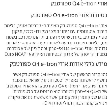
אודי Q4 e-tron ספורטבק
בטיחות אודי Q4 e-tron ספורטבק
אודי Q4 e-tron ספורטבק מצוייד ב-7 כריות אוויר, בלימת
חירום אוטונומית עם זיהוי הולכי רגל ודו-גלגלי, תיקון
סטייה מנתיב, בקרת שיוט אדפטיבית, התרעת רכב בשטח
מת, בלימת חירום בנסיעה לאחור ומעבר אוטומטי לאורות
גבוהים. אודי Q4 e-tron אי-טרון זכה לציון של 5 כוכבים
במבחן הריסוק של ארגון הבטיחות האירופאי Euro NCAP
מידע כללי אודות אודי Q4 e-tron ספורטבק
זהו הדור הראשון של אודי Q4 e-tron ספורטבק אשר
נחשף לראשונה באפריל 2021 והגיע לישראל בנובמבר
אותה שנה. אודי Q4 e-tron ספורטבק הוא אחיו המעוצב
של ה-Q4 אי-טרון וכמותו הוא מבוסס על פלטפורמת
MEB של קונצרן פולקסווגן אשר משמשת גם את סקודה
אניאק, קופרה בורן ופולקסווגן ID.4.