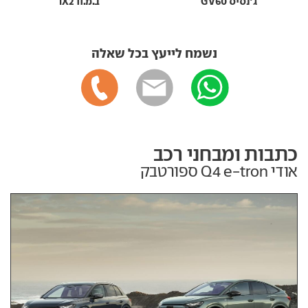
ג'נסיס GV60
ב.מ.וו iX2
נשמח לייעץ בכל שאלה
כתבות ומבחני רכב
אודי Q4 e-tron ספורטבק