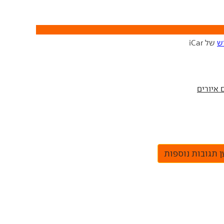
ש
של iCar
 תגובות נוספות