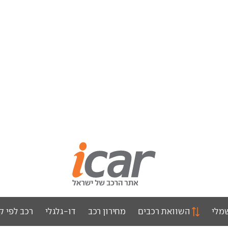
מלי
השוואת רכבים
מחירון רכב
דו-גלגלי
רכב לפי ק