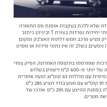
דה שלא ללכת בעקבות אופנת פס התאורה
המחובר, ותציע שתי יחידות נפרדות בצורת T וביניהן כיתוב
פיק מציע מרכב חמש דלתות האצ'בק ומקום
וסעים. בשלב זה אין נתוני מידות או מפרט
רכות שפורסמו בתקופה האחרונה, הפיק צפוי
להציע טווח נסיעה של יותר מ-600 ק"מ וישווק בשלוש
גרסאות הנעה - בסיסית עם סוללות 63 קוט"ש, הנעה אחורית
וכ-200 כ"ס, גרסת 91 קוט"ש עם מנוע בודד תציע 285 כ"ס
וגרסת הנעה כפולה בפסגת ההיצע עם 295 כ"ס. אורכו של
שה מטרים.