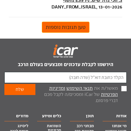
3. הכי גדול שיש: ניו ES9 נחשף
DANY_FROM_ISRAEL, 13-01-2026
טען תגובות נוספות
הירשמו לקבלת עדכונים ומבצעים בעולם הרכב
מאשר/ת את
תנאי השימוש
ומדיניות
הפרטיות
של iCar ומסכים/ה לקבל מכם
דברי פרסום.
אודות
תוכן
כלים ומידע
מדורים
מי אנחנו
מבחני רכב
השוואת
ליסינג
מכוניות