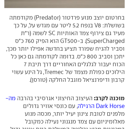
בחרטום יוצב מנוע פרדטור (Predator) מקודמתה
בשושלת: V8 בנפח 5.2 ליטר עם מגדש על, על כך
מעיד גם צירוף צמד האותיות SC לשמה (ר"ת
SuperCharged). ב-GT500 הוא הפיק 760 כ"ס
וסביר להניח שפורד תציע בחדשה אפילו יותר מכך,
יתכן וסביב 800 כ"ס. בדומה לקודמתה גם כאן כל
הכוח יעבור לגלגלים האחוריים דרך תיבת 7
הילוכים כפולת מצמד של Tremec, גל הינע עשוי
קרבון ודיפרנציאל מוגבל החלקה (טורסן).
מוכנה לקרב:
העיצוב החיצוני אגרסיבי בהרבה
מה-
Dark Horse הרגילה
, עם כונסי אוויר גדולים
מלפנים לטובת צינון יעיל יותר, מכסה מנוע
מאלומיניום עם צמד מנגנוני נעילה כמקובל