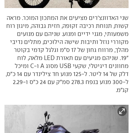
שני האדוונצ'רים מציעים את המתכון המוכר. מראה
קשוח, תנוחת רכיבה זקופה, חזית גבוהה, מיגון רוח
משמעותי, מגני ידיים ומנוע. שניהם עם מנועים
מקוררי נוזל ותיבות שישה הילוכים, מתלים נדיבי
מהלך, מרווח גחון של 17 ס"מ וגלגל קדמי בקוטר
"19. שניהם מגיעים עם תאורת LED מלאה, לוח
מחוונים דיגיטלי, שקעי USB מסוג A ו-C ומיכל
דלק של 14 ליטר. ל-125 מנוע חד צילינדר עם 14 כ"ס,
ל-300 מנוע בנפח 278.3 סמ"ק עם 24 כ"ס ו-2.29
קג״מ.