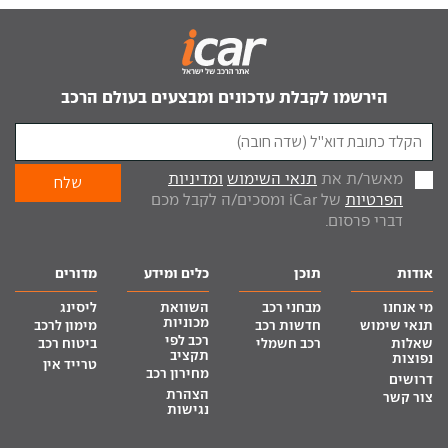
הירשמו לקבלת עדכונים ומבצעים בעולם הרכב
מאשר/ת את
תנאי השימוש
ומדיניות
הפרטיות
של iCar ומסכים/ה לקבל מכם
דברי פרסום.
אודות
תוכן
כלים ומידע
מדורים
מי אנחנו
מבחני רכב
השוואת
ליסינג
מכוניות
תנאי שימוש
חדשות רכב
מימון לרכב
רכב לפי
שאלות
רכב חשמלי
ביטוח רכב
תקציב
נפוצות
טרייד אין
מחירון רכב
דרושים
הצהרת
צור קשר
נגישות