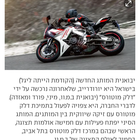
יבואנית המותג החדשה (הקודמת הייתה ליגל)
בישראל היא יורודרייב, שלאחרונה נרכשה על ידי
"דלק מוטורס" (יבואנית ב.מ.וו, מיני, פורד ומאזדה).
לדברי החברה, היא צפויה לפעול בתמיכת דלק
מוטורס עם זיקה שיווקית בין המותגים. המותג
הסיני יפתח פעילות עם חמישה אולמות תצוגה,
הראשי שבהם במרכז דלק מוטורס בתל אביב,
בסמוך לאולם התצוגה של ב.מ.וו.