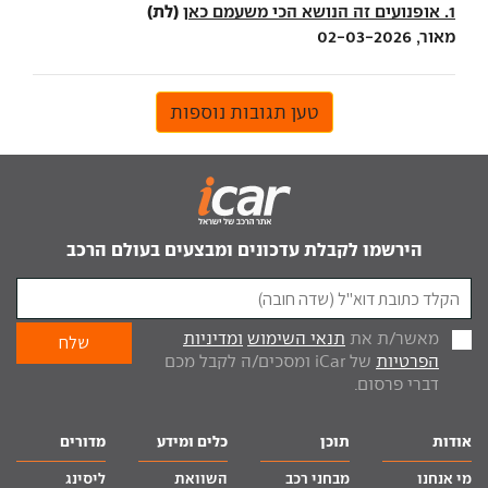
(לת)
1. אופנועים זה הנושא הכי משעמם כאן
מאור, 02-03-2026
טען תגובות נוספות
הירשמו לקבלת עדכונים ומבצעים בעולם הרכב
מאשר/ת את
תנאי השימוש
ומדיניות
הפרטיות
של iCar ומסכים/ה לקבל מכם
דברי פרסום.
אודות
תוכן
כלים ומידע
מדורים
מי אנחנו
מבחני רכב
השוואת
ליסינג