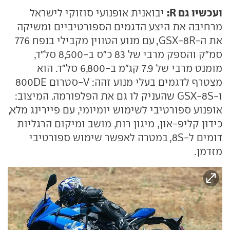
ועכשיו גם R:
יבואנית אופנועי סוזוקי לישראל
מרחיבה את היצע הדגמים הספורטיביים ומשיקה
את ה-GSX-8R, עם מנוע הטווין מקבילי בנפח 776
סמ״ק והספק מרבי של 83 כ״ס ב-8,500 סל״ד,
מומנט מרבי של 7.9 קג״מ ב-6,800 סל״ד. הוא
מצטרף לדגמים בעלי מנוע זהה: V-סטרום 800DE
ו-GSX-8S שהעניק לו גם את הפלפורמה. המיצוב:
אופנוע ספורטיבי לשימוש יומיומי, עם פיירינג מלא,
כידון קליפ-און, מיגון רוח, מושב ומיקום הרגליות
דומים ל-8S, במטרה לאפשר שימוש ספורטיבי
מזדמן.