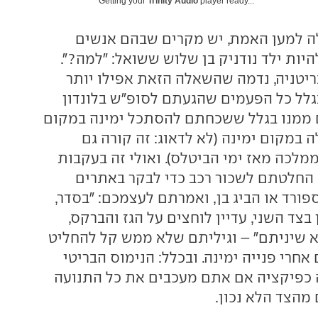
Getting your
Trinity Audio
player ready...
ה למען האמת, יש מקרים שבהם אנשים
היות ילד נודניק בן שלוש ששואל: "למה?".
ריטניה, נדמה שהשאלה הזאת אפילו יותר
לל כל הפעמים שהגעתם לסופ"ש בלונדון
 ממנו בגלל ששכחתם להסתכל ימינה במקום
במקום ימינה (לא לדאוג: זה קורה גם
מלכה מאז ימי הביטלס). ואולי זה בעקבות
החלטתם לשכור רכב כדי לבקר באתרים
ורד או הביג בן, ואמרתם לעצמכם: "בסדר,
 בצד השני, עדיין לוחצים על הגז והברקס,
א שיניתם" – וגיליתם שלא ממש קל להחליט
 אחרי פנייה ימינה. ובכלל: הנימוס הבריטי
כפיקציה אם אתם מעכבים את כל התנועה
מהצד הלא נכון.