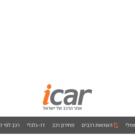
מלי
השוואת רכבים
מחירון רכב
דו-גלגלי
רכב לפי ק