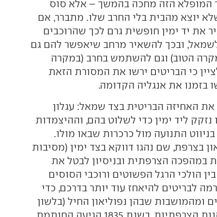
 המופלא הזה מחכה בהמשך – אלא סוס
לא יוצא מהבית בלי החרב שלו. מתברר, אם
ר את יד ימין חופשית גרם לכך שהרוכבים
שמאל, ובכך להשאיר מרחב שיאפשר להם גם
קרה הטוב) וגם להשתמש בחרב (במקרה
ציין כי הבריטים ירשו את המסורת הזאת
 בזמנו את אנגליה הקדומה.
 את האחיזה הבריטית בצד שמאל: עגלון
נזקק ליד ימין כדי לשלוט בהם, וההיצמדות
ניווט התנועה מול כרכרות שבאו מולו.
ון בצרפת, שם נהגו דווקא בצד ימין (מסיבות
 במהפכה הצרפתית ובניסיון לבטל את
ין הולכי הרגל הפשוטים ורוכבי הסוסים
מה לבריטים להיאחז עוד יותר בדרכם, כדי
 ומהמושבות שבהן נפוליאון החיל (בלשון
המעטה) את התקנות הצרפתיות. בשנת 1835 הגיעה החותמת