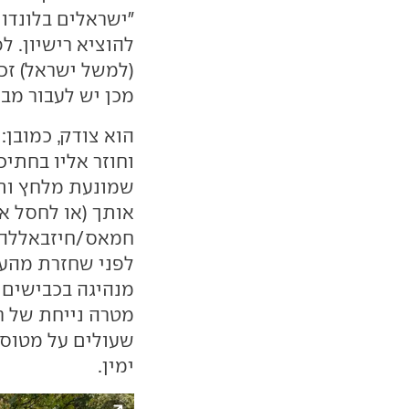
"ישראלים בלונדו
להוציא רישיון. לפ
(למשל ישראל) זכ
מכן יש לעבור מבחן 
הוא צודק, כמובן:
וחוזר אליו בחתיכ
שמונעת מלחץ ותח
אותך (או לחסל א
חמאס/חיזבאללה/ח
לפני שחזרת מהעב
מנהיגה בכבישים 
מטרה נייחת של רו
שעולים על מטוס ו
ימין.