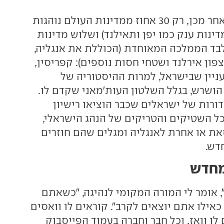
190 שנה בדיוק לאחר מכן, רק 30 אחוז ממדינות העולם נוהגות
ינות ענק כמו יפן ותאילנד) ושלוש מדינות
בד הממלכה המאוחדת (הכוללת את אנגליה,
 צפון אירלנד ושטחי חסות נוספים): קפריסין,
עניין שבישראל, למרות ההיסטוריה של
הושרש, בגלל השלטון העות'מאני שקדם לו.
 דורות של ישראלים שכבר הוציאו רישיון
כל השטיקים והטריקים של הנהג הישראלי,
את או אחרת לאנגליה ומגלים שהם חוזרים
חדש.
מחדש
 אומר לי המורה המקומי לנהיגה, "כשאתם
כאילו אתם יוצאים לקרב". קוראים לו וואסים
לו וואז, וכל חבר וחברה בעמוד הפייסבוק