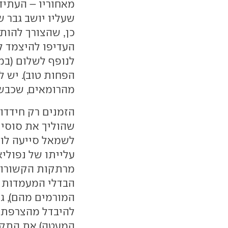
מאחוריו – העתיד
שעליו יושב גבר ש
כן, שהצורך להותי
העדיפו להיצמד ל
לנופף לשלום (במ
הפחות טוב). יש ל
מהרומאים, שכבשו
הזמנים רק חידדו
שהוליך את סוסיו 
לשמאל סייעה לו ב
עלייתו של נפוליא
מרתקות הקשורות
הבדלי המעמדות ב
המורמים מהם), גר
להיבדל מהצרפתים