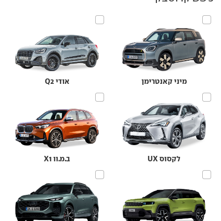
מיני קאנטרימן
אודי Q2
לקסוס UX
ב.מ.וו X1