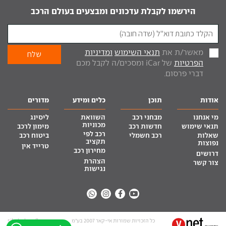
הירשמו לקבלת עדכונים ומבצעים בעולם הרכב
מאשר/ת את
תנאי השימוש
ומדיניות
הפרטיות
של iCar ומסכים/ה לקבל מכם
דברי פרסום.
אודות
תוכן
כלים ומידע
מדורים
מי אנחנו
מבחני רכב
השוואת
ליסינג
מכוניות
תנאי שימוש
חדשות רכב
מימון לרכב
רכב לפי
שאלות
רכב חשמלי
ביטוח רכב
תקציב
נפוצות
טרייד אין
מחירון רכב
דרושים
הצהרת
צור קשר
נגישות
כל הזכויות שמורות אי-קאר 2007 בע”מ
site by tq.soft