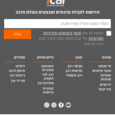
הירשמו לקבלת עדכונים ומבצעים בעולם הרכב
מאשר/ת את
תנאי השימוש
ומדיניות
הפרטיות
של iCar ומסכים/ה לקבל מכם
דברי פרסום.
אודות
תוכן
כלים ומידע
מדורים
מי אנחנו
מבחני רכב
השוואת
ליסינג
מכוניות
תנאי שימוש
חדשות רכב
מימון לרכב
רכב לפי
שאלות
רכב חשמלי
ביטוח רכב
תקציב
נפוצות
טרייד אין
מחירון רכב
דרושים
הצהרת
צור קשר
נגישות