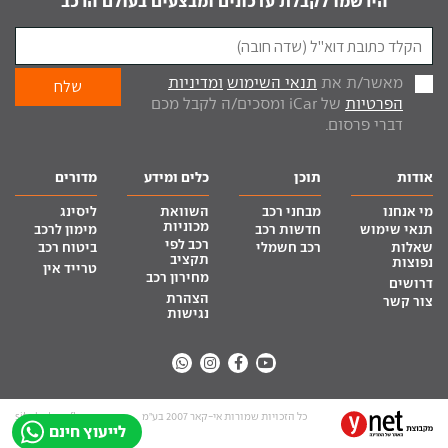
הירשמו לקבלת עדכונים ומבצעים בעולם הרכב
מאשר/ת את
תנאי השימוש
ומדיניות
הפרטיות
של iCar ומסכים/ה לקבל מכם
דברי פרסום.
אודות
תוכן
כלים ומידע
מדורים
מי אנחנו
מבחני רכב
השוואת
ליסינג
מכוניות
תנאי שימוש
חדשות רכב
מימון לרכב
רכב לפי
שאלות
רכב חשמלי
ביטוח רכב
תקציב
נפוצות
טרייד אין
מחירון רכב
דרושים
הצהרת
צור קשר
נגישות
כל הזכויות שמורות אי-קאר 2007 בע”מ
site by tq.soft
לייעוץ חינם