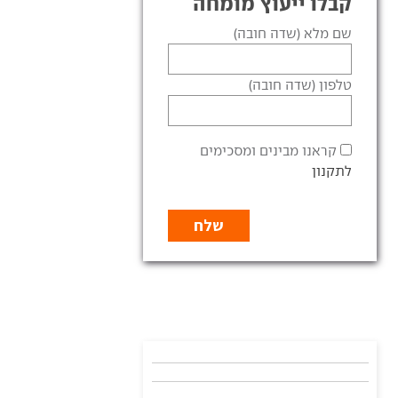
קבלו ייעוץ מומחה
שם מלא (שדה חובה)
טלפון (שדה חובה)
קראנו מבינים ומסכימים
לתקנון