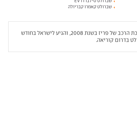
שברולט סילברדו EV
שברולט קאמרו קבריולה
שברולט אורלנדו הוצג לראשונה בתערוכת הרכב של פריז בשנת 2008, והגיע לישראל בחודש