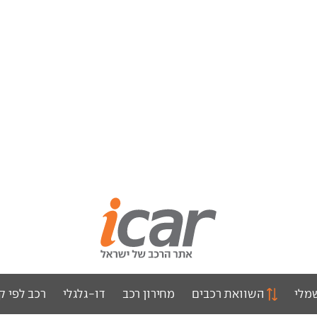
מלי
השוואת רכבים
מחירון רכב
דו-גלגלי
רכב לפי ק