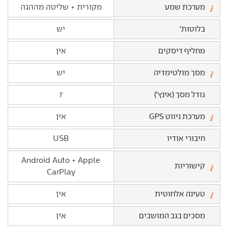
מערכת שמע
מקורית + שליטה מההגה
בלוטות'
יש
מחליף דיסקים
אין
מסך מולטימדיה
יש
גודל מסך (אינץ')
7
מערכת ניווט GPS
אין
חיבורי אודיו
USB
Android Auto + Apple
קישוריות
CarPlay
טעינה אלחוטית
אין
מסכים בגב המושבים
אין