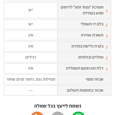
מערכת "עצור וסע" לדימום
יש
מנוע בעמידה
בלם יד חשמלי
יש
תאורת אווירה
אין
בקרת גלישה במדרון
אין
מתלים ובולמים
רגילים
דלת תא מטען חשמלית
אין
אבזור נוסף
מסילות גגון, גימור פנים שחור
אבזור בתוספת תשלום
--
נשמח לייעץ בכל שאלה