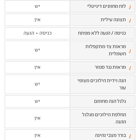
לוח מחוונים דיגיטלי
יש
תצוגה עילית
אין
כניסה / הנעה ללא מפתח
כניסה + הנעה
מראות צד מתקפלות
יש
חשמלית
מראות נגד סנוור
אין
הגה וידית הילוכים מצופי
יש
עור
גלגל הגה מחומם
יש
החלפת הילוכים מגלגל
אין
ההגה
בורר מצבי נהיגה
אין