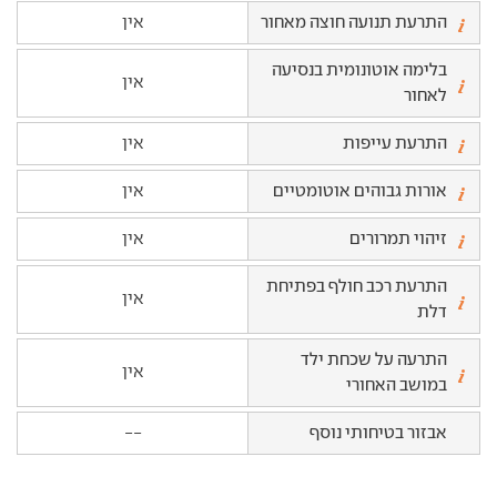
התרעת תנועה חוצה מאחור
אין
בלימה אוטונומית בנסיעה
אין
לאחור
התרעת עייפות
אין
אורות גבוהים אוטומטיים
אין
זיהוי תמרורים
אין
התרעת רכב חולף בפתיחת
אין
דלת
התרעה על שכחת ילד
אין
במושב האחורי
אבזור בטיחותי נוסף
--