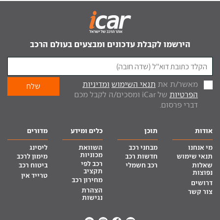
הירשמו לקבלת עדכונים ומבצעים בעולם הרכב
מאשר/ת את
תנאי השימוש
ומדיניות
הפרטיות
של iCar ומסכים/ה לקבל מכם
דברי פרסום.
אודות
תוכן
כלים ומידע
מדורים
מי אנחנו
מבחני רכב
השוואת
ליסינג
מכוניות
תנאי שימוש
חדשות רכב
מימון לרכב
רכב לפי
שאלות
רכב חשמלי
ביטוח רכב
תקציב
נפוצות
טרייד אין
מחירון רכב
דרושים
הצהרת
צור קשר
נגישות