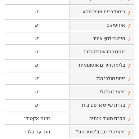
ביטול כרית אוויר נוסע
יש
איזופיקס
יש
חיישני לחץ אוויר
יש
זמזם התראה לחגורות
יש
בלימת חירום אוטונומית
יש
זיהוי הולכי רגל
יש
זיהוי דו גלגלי
יש
בקרת שיוט אדפטיבית
יש
בקרת סטיה מנתיב
היגוי אקטיבי
זיהוי כלי רכב ב"שטח מת"
התרעה בלבד