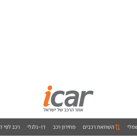
מלי
השוואת רכבים
מחירון רכב
דו-גלגלי
רכב לפי ק