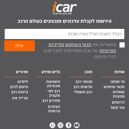
הירשמו לקבלת עדכונים ומבצעים בעולם הרכב
מאשר/ת את
תנאי השימוש
ומדיניות
הפרטיות
של iCar ומסכים/ה לקבל מכם
דברי פרסום.
אודות
תוכן
כלים ומידע
מדורים
מי אנחנו
מבחני רכב
השוואת
ליסינג
מכוניות
תנאי שימוש
חדשות רכב
מימון לרכב
רכב לפי
שאלות
רכב חשמלי
ביטוח רכב
תקציב
נפוצות
טרייד אין
מחירון רכב
דרושים
הצהרת
צור קשר
נגישות