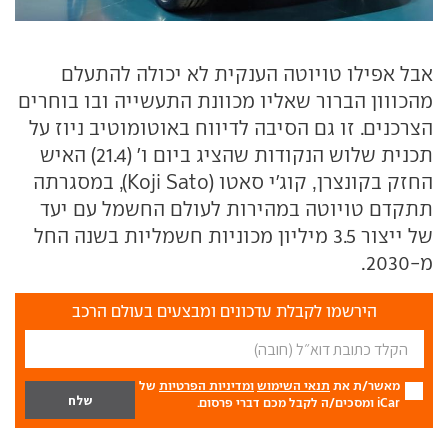
אבל אפילו טויוטה הענקית לא יכולה להתעלם
מהכווון הברור שאליו מכוונת התעשייה ובו בוחרים
הצרכנים. זו גם הסיבה לדיווח באוטומוטיב ניוז על
תכנית שלוש הנקודות שהציג ביום ו' (21.4) האיש
החזק בקונצרן, קוג'י סאטו (Koji Sato), במסגרתה
תתקדם טויוטה במהירות לעולם החשמל עם יעד
של ייצור 3.5 מיליון מכוניות חשמליות בשנה החל
מ-2030.
הירשמו לקבלת עדכונים ומבצעים בעולם הרכב
מאשר/ת את
תנאי השימוש
ומדיניות הפרטיות
של
iCar ומסכים/ה לקבל מכם דברי פרסום.