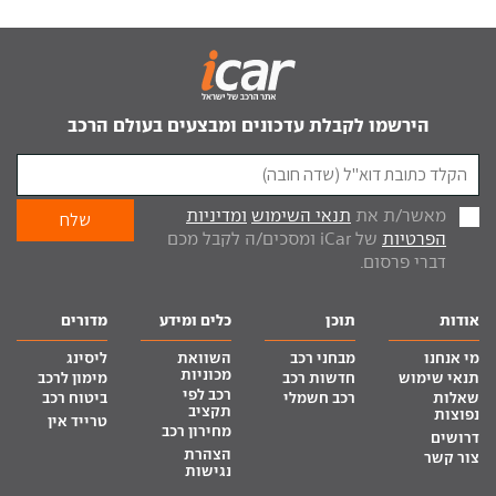
הירשמו לקבלת עדכונים ומבצעים בעולם הרכב
מאשר/ת את
תנאי השימוש
ומדיניות
הפרטיות
של iCar ומסכים/ה לקבל מכם
דברי פרסום.
אודות
תוכן
כלים ומידע
מדורים
מי אנחנו
מבחני רכב
השוואת
ליסינג
מכוניות
תנאי שימוש
חדשות רכב
מימון לרכב
רכב לפי
שאלות
רכב חשמלי
ביטוח רכב
תקציב
נפוצות
טרייד אין
מחירון רכב
דרושים
הצהרת
צור קשר
נגישות