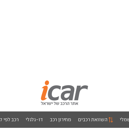
מלי
השוואת רכבים
מחירון רכב
דו-גלגלי
רכב לפי ק