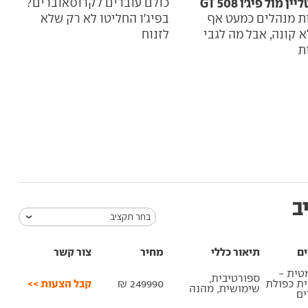
ן מול פיג'ו 508 GT
כולם עוברים לקרוסאוברים?
מה 
ות מנהלים כמעט אף
בפיג'ו החליטו לא רק שלא
ספרד
 קונה, אבל מה לגבי
לזנוח
מופ
ת
ב
בחר תקציב
ים
תיאור כללי
מחיר
צור קשר
טית -
ספורטיבית,
קבל הצעות >>
ית כפולת
249990 ₪
שימושית, מהנה
ם