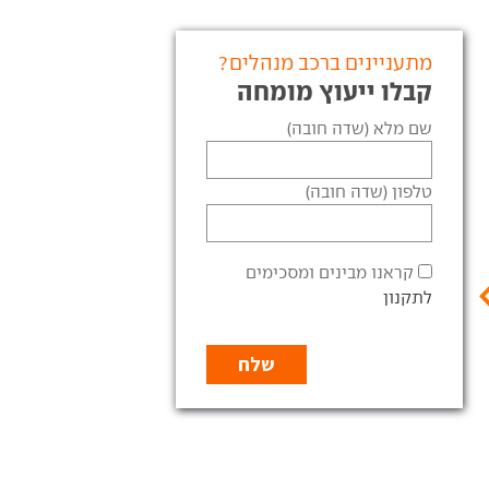
מתעניינים ברכב מנהלים?
קבלו ייעוץ מומחה
מבחן השוואתי - מכוניות
שם מלא (שדה חובה)
מנהלים
וידאו
קטגוריית מכוניות המנהלים
 מחודש, עיצוב משודרג,
טלפון (שדה חובה)
מתעוררת לתחיה מחודשת
ת אביזרים מעודכנת וצג
בימים
קראנו מבינים ומסכימים
לתקנון
פיג'ו 508 מתחדשת - עיצוב
 בספרד