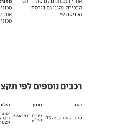
אחרי המבחנים לגרסת ה-GT
ספורטליי
הבכירה, נהגנו גם בגרסת
מכוני
הכניסה של
אחד לא
מכוניו
רכבים נוספים לפי תקצי
דגם
מנוע
הילוכ
אוטומ
טורבו בנזין 1984
סקודה אוקטביה RS
רובוט
סמ״ק
מצמדי