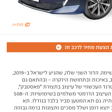
לגלריה
הצעת מחיר לרכב זה
פיג'ו 508 היא מכונית מנהלים מרשימה. הדור השני שלה, שהגיע לישראל ב-2019,
, באיכות ובתחושת היוקרה - ובהתאם גם
'ו 508 מצטרפת לטרנד העכשווי של עיצוב בתצורת "פאסטבק",
כלומר - קופה 4 דלתות. את מחיר העיצוב הדרמטי משלמים בשימושיות: ה-508
ה. גם תא המטען סביר בלבד בגודלו. תא
יוצא דופן ושלל מסכים ותצוגות ברמה גבוהה