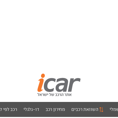
מלי
השוואת רכבים
מחירון רכב
דו-גלגלי
רכב לפי ק