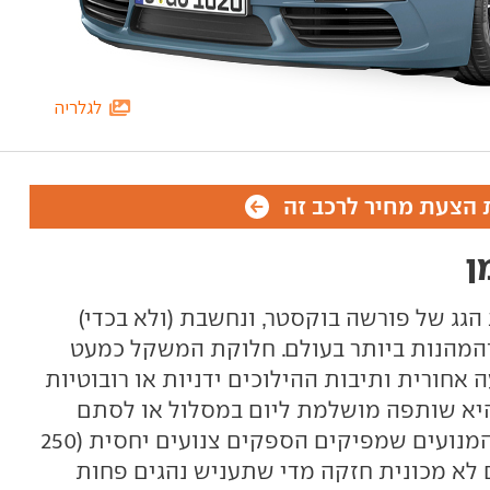
לגלריה
הצעת מחיר לרכב זה
ן
גג של פורשה בוקסטר, ונחשבת (ולא בכדי)
והמהנות ביותר בעולם. חלוקת המשקל כמעט
 אחורית ותיבות ההילוכים ידניות או רובוטיות
היא שותפה מושלמת ליום במסלול או לסתם
מעבר בכביש הררי מפותל. בזכות המנועים שמפיקים הספקים צנועים יחסית (250
א גם לא מכונית חזקה מדי שתעניש נהגים פחות