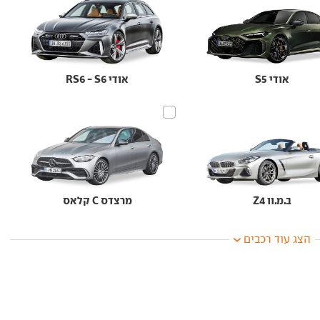
אודי S5
אודי RS6 - S6
ב.מ.וו Z4
מרצדס C קלאס
הצג עוד רכבים