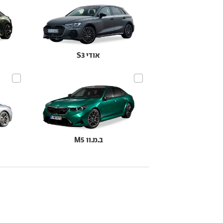
אודי S3
ב.מ.וו M5