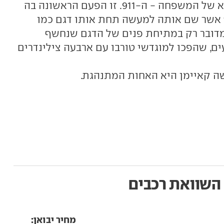
מיומנים כפי שעשתה הסבתא-רבא של המשפחה - ה-911. זו הפעם הראשונה בה
פורשה 718 קאיימן," אשר שם אותה למעשה תחת אותו דגם כמו
מדובר רק במתיחת פנים של הדגם שנחשף
המנועים, שהפכו למוגדשי טורבו עם ארבעה צילינדרים
ה קאיימן היא האחות המתנהגת.
השוואת רכבים
מחיר יבואן: