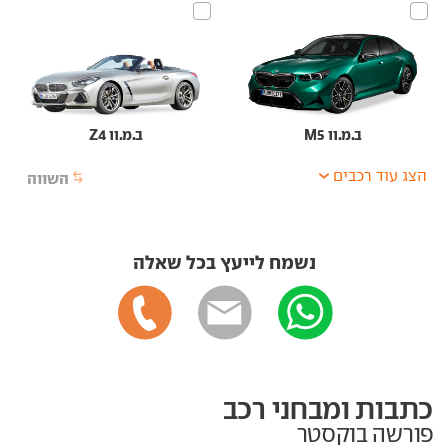
ב.מ.וו M5
ב.מ.וו Z4
הצג עוד רכבים
השווה
נשמח לייעץ בכל שאלה
כתבות ומבחני רכב
פורשה בוקסטר