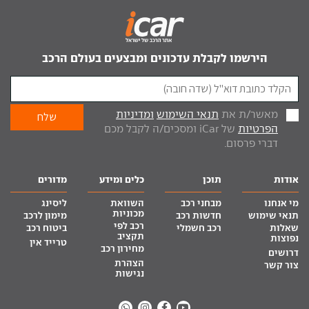
הירשמו לקבלת עדכונים ומבצעים בעולם הרכב
מאשר/ת את
תנאי השימוש
ומדיניות
הפרטיות
של iCar ומסכים/ה לקבל מכם
דברי פרסום.
אודות
תוכן
כלים ומידע
מדורים
מי אנחנו
מבחני רכב
השוואת
ליסינג
מכוניות
תנאי שימוש
חדשות רכב
מימון לרכב
רכב לפי
שאלות
רכב חשמלי
ביטוח רכב
תקציב
נפוצות
טרייד אין
מחירון רכב
דרושים
הצהרת
צור קשר
נגישות