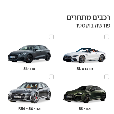
רכבים מתחרים
פורשה בוקסטר
מרצדס SL
אודי S3
אודי S5
אודי RS6 - S6