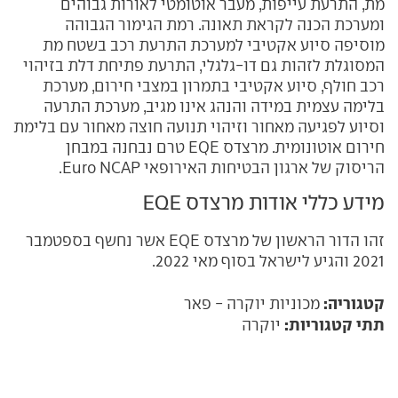
מת, התרעת עייפות, מעבר אוטומטי לאורות גבוהים
ומערכת הכנה לקראת תאונה. רמת הגימור הגבוהה
מוסיפה סיוע אקטיבי למערכת התרעת רכב בשטח מת
המסוגלת לזהות גם דו-גלגלי, התרעת פתיחת דלת בזיהוי
רכב חולף, סיוע אקטיבי בתמרון במצבי חירום, מערכת
בלימה עצמית במידה והנהג אינו מגיב, מערכת התרעה
וסיוע לפגיעה מאחור וזיהוי תנועה חוצה מאחור עם בלימת
חירום אוטונומית. מרצדס EQE טרם נבחנה במבחן
הריסוק של ארגון הבטיחות האירופאי Euro NCAP.
מידע כללי אודות מרצדס EQE
זהו הדור הראשון של מרצדס EQE אשר נחשף בספטמבר
2021 והגיע לישראל בסוף מאי 2022.
קטגוריה:
מכוניות יוקרה - פאר
תתי קטגוריות:
יוקרה