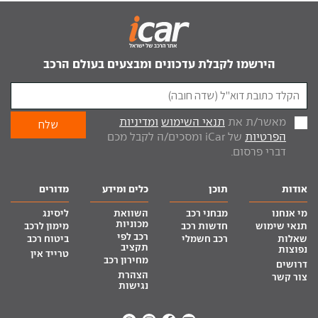
הירשמו לקבלת עדכונים ומבצעים בעולם הרכב
מאשר/ת את
תנאי השימוש
ומדיניות
הפרטיות
של iCar ומסכים/ה לקבל מכם
דברי פרסום.
אודות
תוכן
כלים ומידע
מדורים
מי אנחנו
מבחני רכב
השוואת
ליסינג
מכוניות
תנאי שימוש
חדשות רכב
מימון לרכב
רכב לפי
שאלות
רכב חשמלי
ביטוח רכב
תקציב
נפוצות
טרייד אין
מחירון רכב
דרושים
הצהרת
צור קשר
נגישות