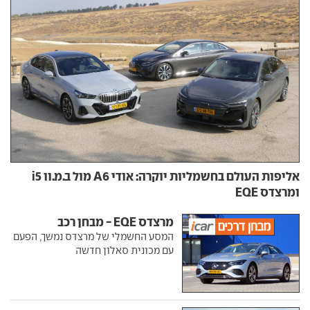
אליפות העולם בחשמליות יוקרה: אודי A6 מול ב.מ.וו i5
ומרצדס EQE
מרצדס EQE - מבחן רכב
המסע החשמלי של מרצדס נמשך, הפעם
עם מכונית סאלון חדשה