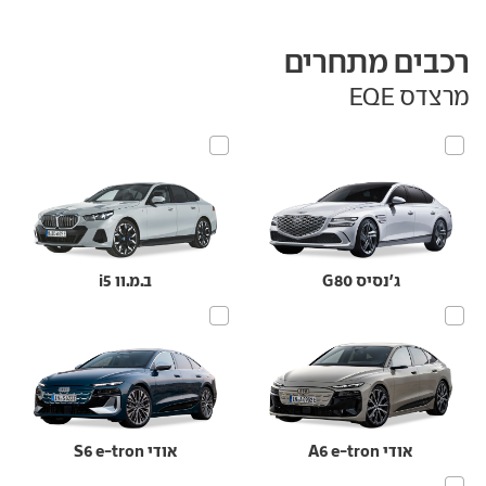
רכבים מתחרים
מרצדס EQE
ג'נסיס G80
ב.מ.וו i5
אודי A6 e-tron
אודי S6 e-tron