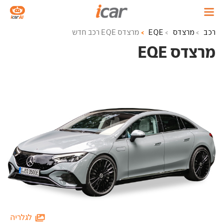
רכב
מרצדס
EQE
מרצדס EQE רכב חדש
מרצדס EQE ‏
לגלריה