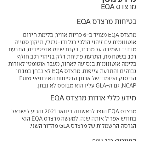
מרצדס EQA
בטיחות מרצדס EQA
מרצדס EQA מצויד ב-6 כריות אוויר, בלימת חירום
אוטונומית עם זיהוי הולכי רגל ודו-גלגלי, תיקון סטייה
מנתיב ושמירה על מרכזו, בקרת שיוט אדפטיבית, התרעת
רכב בשטח מת, התרעת פתיחת דלק בזיהוי רכב חולף,
בלימה אוטונומית בנסיעה לאחור, מעבר אוטומטי לאורות
גבוהים והתרעת עייפות. מרצדס EQA לא נבחן במבחן
הריסוק הפומבי של ארגון הבטיחות האירופאי Euro
NCAP, גם ה-GLA עליו הוא מבוסס לא נבחן.
מידע כללי אודות מרצדס EQA
מרצדס EQA הוצג לראשונה בינואר 2021 והגיע לישראל
בחודש אפריל אותה שנה. למעשה מרצדס EQA הוא
הגרסה החשמלית של מרצדס GLA מהדור השני.
קטגוריה: