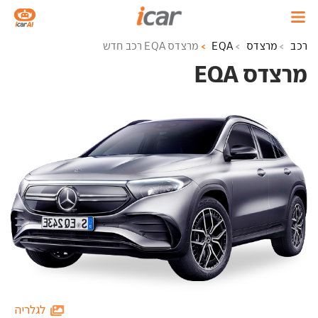
רכב
מרצדס
EQA
מרצדס EQA רכב חדש
מרצדס EQA ‏
לגלריה