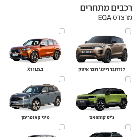
רכבים מתחרים
מרצדס EQA
לנדרובר ריינג' רובר איווק
ב.מ.וו X1
ג'יפ קומפאס
מיני קאנטרימן