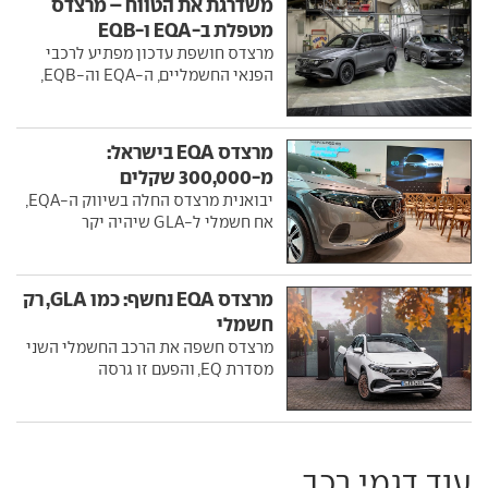
משדרגת את הטווח – מרצדס
מטפלת ב-EQA ו-EQB
מרצדס חושפת עדכון מפתיע לרכבי
הפנאי החשמליים, ה-EQA וה-EQB,
מרצדס EQA בישראל:
מ-300,000 שקלים
יבואנית מרצדס החלה בשיווק ה-EQA,
אח חשמלי ל-GLA שיהיה יקר
מרצדס EQA נחשף: כמו GLA, רק
חשמלי
מרצדס חשפה את הרכב החשמלי השני
מסדרת EQ, והפעם זו גרסה
עוד דגמי רכב