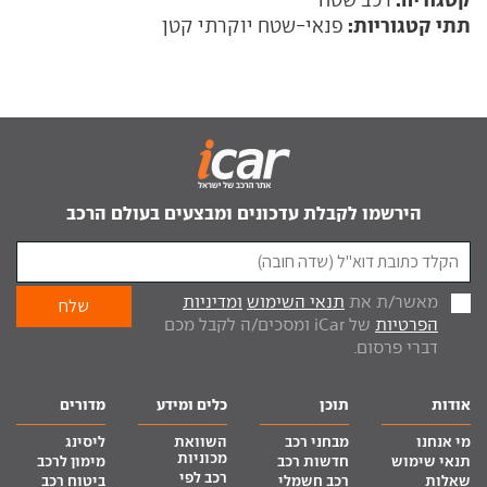
רכב שטח
תתי קטגוריות:
פנאי-שטח יוקרתי קטן
הירשמו לקבלת עדכונים ומבצעים בעולם הרכב
מאשר/ת את
תנאי השימוש
ומדיניות
הפרטיות
של iCar ומסכים/ה לקבל מכם
דברי פרסום.
אודות
תוכן
כלים ומידע
מדורים
מי אנחנו
מבחני רכב
השוואת
ליסינג
מכוניות
תנאי שימוש
חדשות רכב
מימון לרכב
רכב לפי
שאלות
רכב חשמלי
ביטוח רכב