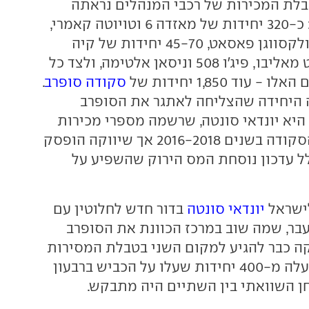
לת המכירות של רכבי המנהלים נראתה
פחות או יותר כך: כ-320 יחידות של מאזדה 6 וטויוטה קאמרי,
150 יחידות של פולקסווגן פאסאט, 45-70 יחידות של קיה
אופטימה, שברולט מאליבו, פיג'ו 508 וניסאן אלטימה, ולצד כל
וד 1,850 יחידות של
סקודה סופרב
.
היחידה שהצליחה לאתגר את הסופרב
היא יונדאי סונטה, שרשמה מספרי מכירות
דומים לאלו של הסקודה בשנים 2016-2018 אך שיווקה הופסק
לת 2019 בגלל עדכון נוסחת המס הירוק שהשפיע על
לישראל
יונדאי סונטה
בדור חדש לחלוטין עם
בר, שמה שוב במרכז הכוונת את הסופרב
ה כבר להגיע למקום השני בטבלת המסירות
בקטגוריה, עם למעלה מ-400 יחידות שעלו על הכביש ברבעון
חן השוואתי בין השתיים היה מתבקש.