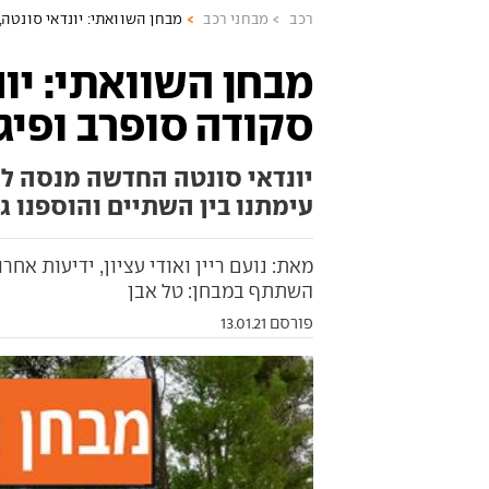
רכב
מבחני רכב
מבחן השוואתי: יונדאי סונטה, ס
מבחן השוואתי: יונ
סקודה סופרב ופיג'ו 8
יונדאי סונטה החדשה מנסה לע
עימתנו בין השתיים והוספנו גם את פיג'ו 508 הייח
מאת: נועם ריין ואודי עציון, ידיעות אחרונ
השתתף במבחן: טל אבן
פורסם 13.01.21