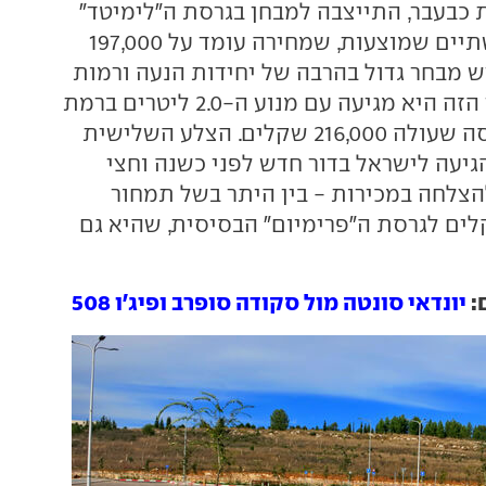
ת כבעבר, התייצבה למבחן בגרסת ה"לימיטד"
הבכירה מתוך השתיים שמוצעות, שמחירה עומד על 197,000
ש מבחר גדול בהרבה של יחידות הנעה ורמות
גימור, ואל המבחן הזה היא מגיעה עם מנוע ה-2.0 ליטרים ברמת
הגימור סטייל, גרסה שעולה 216,000 שקלים. הצלע השלישית
גיעה לישראל בדור חדש לפני כשנה וחצי
להצלחה במכירות - בין היתר בשל תמחור
, 203,000 שקלים לגרסת ה"פרימיום" הבסיסית, שהיא גם
:
יונדאי סונטה מול סקודה סופרב ופיג'ו 508