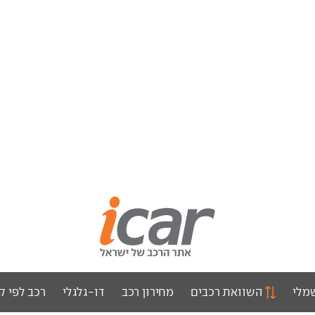
מלי
השוואת רכבים
מחירון רכב
דו-גלגלי
רכב לפי ק