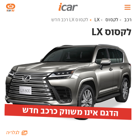
רכב
לקסוס
LX
לקסוס LX רכב חדש
לקסוס LX ‏
הדגם אינו משווק כרכב חדש
לגלריה