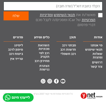
מאשר/ת את
תנאי השימוש
ומדיניות
הפרטיות
של iCar ומסכים/ה לקבל מכם
דברי פרסום.
אודות
תוכן
כלים ומידע
מדורים
מי אנחנו
מבחני רכב
השוואת
ליסינג
מכוניות
תנאי שימוש
חדשות רכב
מימון לרכב
רכב לפי
שאלות
רכב חשמלי
ביטוח רכב
תקציב
נפוצות
טרייד אין
מחירון רכב
דרושים
הצהרת
צור קשר
נגישות
כל הזכויות שמורות אי-קאר 2007 בע”מ
site by tq.soft
לייעוץ חינם