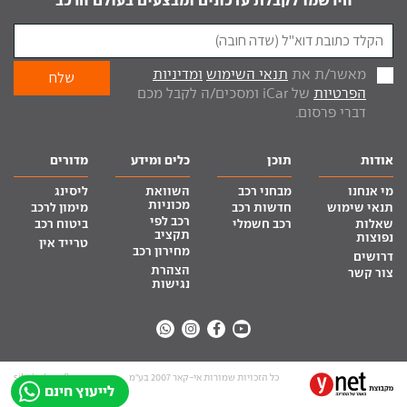
מאשר/ת את
תנאי השימוש
ומדיניות
הפרטיות
של iCar ומסכים/ה לקבל מכם
דברי פרסום.
אודות
תוכן
כלים ומידע
מדורים
מי אנחנו
מבחני רכב
השוואת
ליסינג
מכוניות
תנאי שימוש
חדשות רכב
מימון לרכב
רכב לפי
שאלות
רכב חשמלי
ביטוח רכב
תקציב
נפוצות
טרייד אין
מחירון רכב
דרושים
הצהרת
צור קשר
נגישות
כל הזכויות שמורות אי-קאר 2007 בע”מ
site by tq.soft
לייעוץ חינם