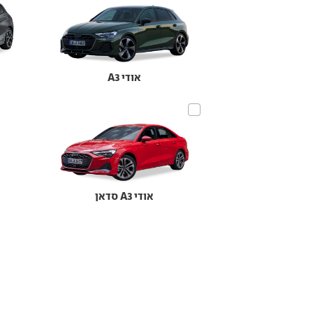
אודי A3
אודי A3 סדאן