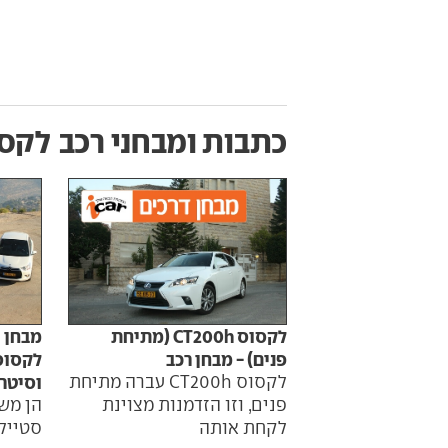
כתבות ומבחני רכב
לקסוס h
לקסוס CT200h (מתיחת
פנים) - מבחן רכב
לקסוס CT200h עברה מתיחת
וסיטרואן
פנים, וזו הזדמנות מצוינת
הן מש
לקחת אותה
סטייל.