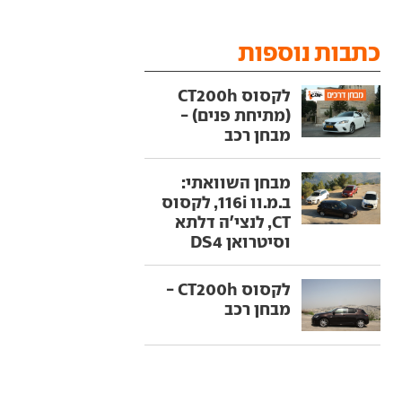
כתבות נוספות
לקסוס CT200h
(מתיחת פנים) -
מבחן רכב
מבחן השוואתי:
ב.מ.וו 116i, לקסוס
CT, לנצי'ה דלתא
וסיטרואן DS4
לקסוס CT200h -
מבחן רכב