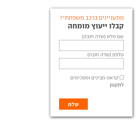
מתעניינים ברכב משפחתי?
קבלו ייעוץ מומחה
שם מלא (שדה חובה)
טלפון (שדה חובה)
קראנו מבינים ומסכימים
לתקנון
לקסוס CT200h מוזלת
בקטנה: לקסוס CT נחשפת
לקסוס ממשיכה את
פחתית הקומפקטית של
היורו-טריפ
ס תוזל בשיעור של עד