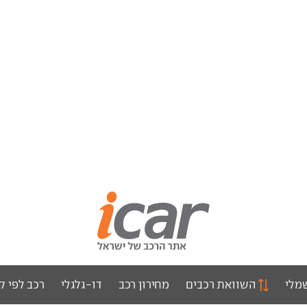
מלי
השוואת רכבים
מחירון רכב
דו-גלגלי
רכב לפי ק