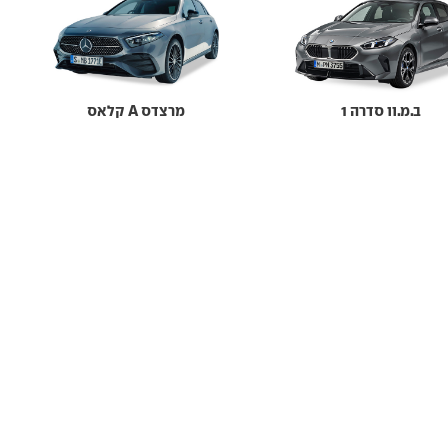
ב.מ.וו סדרה 1
מרצדס A קלאס