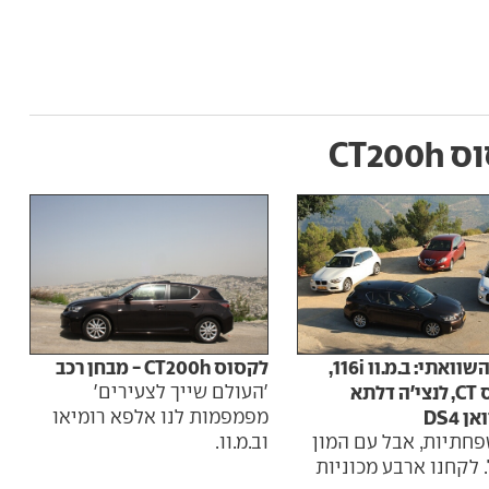
CT200
מבחן השוואתי: ב.מ.וו 116i,
לקסוס CT200h - מבחן רכב
לקסוס CT, לנצי'ה דלתא
'העולם שייך לצעירים'
ל-172,900 שקל
 DS4
מפמפמות לנו אלפא רומיאו
המש
פחתיות, אבל עם המון
וב.מ.וו.
לקסו
 לקחנו ארבע מכוניות
9%. ירידה