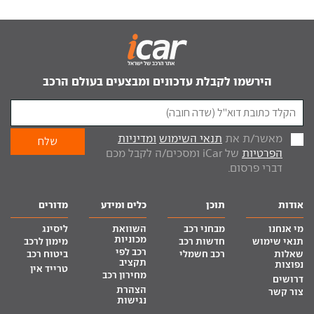
הירשמו לקבלת עדכונים ומבצעים בעולם הרכב
מאשר/ת את
תנאי השימוש
ומדיניות
הפרטיות
של iCar ומסכים/ה לקבל מכם
דברי פרסום.
אודות
תוכן
כלים ומידע
מדורים
מי אנחנו
מבחני רכב
השוואת
ליסינג
מכוניות
תנאי שימוש
חדשות רכב
מימון לרכב
רכב לפי
שאלות
רכב חשמלי
ביטוח רכב
תקציב
נפוצות
טרייד אין
מחירון רכב
דרושים
הצהרת
צור קשר
נגישות