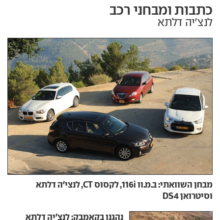
כתבות ומבחני רכב
לנצ'יה דלתא
מבחן השוואתי: ב.מ.וו 116i, לקסוס CT, לנצי'ה דלתא
וסיטרואן DS4
נהגנו בקאמבק: לנצ'יה דלתא