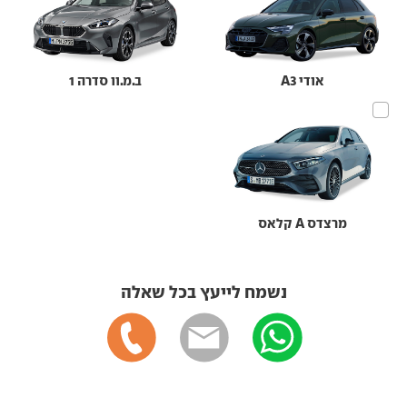
אודי A3
ב.מ.וו סדרה 1
מרצדס A קלאס
נשמח לייעץ בכל שאלה