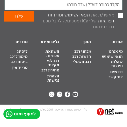
מאשר/ת את
תנאי השימוש
ומדיניות
הפרטיות
של iCar ומסכים/ה לקבל מכם
דברי פרסום.
אודות
תוכן
כלים ומידע
מדורים
מי אנחנו
מבחני רכב
השוואת
ליסינג
מכוניות
תנאי שימוש
חדשות רכב
מימון לרכב
רכב לפי
שאלות
רכב חשמלי
ביטוח רכב
תקציב
נפוצות
טרייד אין
מחירון רכב
דרושים
הצהרת
צור קשר
נגישות
כל הזכויות שמורות אי-קאר 2007 בע”מ
site by tq.soft
לייעוץ חינם