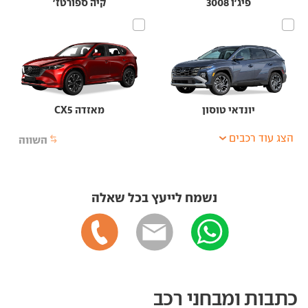
פיג'ו 3008
קיה ספורטז'
יונדאי טוסון
מאזדה CX5
הצג עוד רכבים
השווה
נשמח לייעץ בכל שאלה
כתבות ומבחני רכב