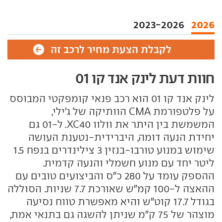
2023-2026
2026
לקבלת הצעת מחיר לרכב זה
חוות דעת לינק אנד קו 01
לינק אנד קו 01 הוא רכב פנאי קומפקטי המבוסס
על פלטפורמת CMA הוותיקה של ג'ילי,
המשמשת בין היתר את וולוו XC40. ל-01 גם
יחידת הנעה דומה, היברידית-נטענת העושה
שימוש במנוע טורבו-בנזין 3 צילינדרים בנפח 1.5
ליטר יחד עם מנוע חשמלי והנעה קדמית.
ההספק עומד על 280 כ"ס והביצועים טובים עם
ההאצה ל-100 קמ"ש שאורכת 7.7 שניות. הסוללה
בגודל 17.7 קוט"ש והיא מאפשרת טווח נסיעה
מוצהר של 75 ק"מ שניתן להשגה גם בתנאי אמת,