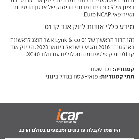
גבוהים אוטומטיים וזיהוי תמרורים. לינק אנד קו 01 זכה
בציון של 5 כוכבים במבחני הריסוק של ארגון הבטיחות
האירופאי Euro NCAP.
מידע כללי אודות לינק אנד קו 01
זהו הדור הראשון של Lynk & co 01 אשר הוצג לראשונה
באוקטובר 2016 והגיע לישראל בינואר 2023. הלינק אנד
קו 01 חולק פלטפורמה ומכלולים עם וולוו XC40.
קטגוריה:
רכב שטח
תתי קטגוריות:
פנאי-שטח בגודל בינוני
הירשמו לקבלת עדכונים ומבצעים בעולם הרכב