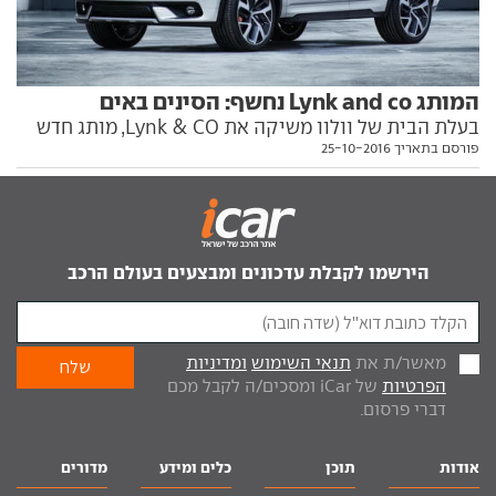
המותג Lynk and co נחשף: הסינים באים
בעלת הבית של וולוו משיקה את Lynk & CO, מותג חדש
פורסם בתאריך 25-10-2016
שעשוי להיות פורץ הדרך הסיני המשמעותי הראשון
הירשמו לקבלת עדכונים ומבצעים בעולם הרכב
מאשר/ת את
תנאי השימוש
ומדיניות
הפרטיות
של iCar ומסכים/ה לקבל מכם
דברי פרסום.
אודות
תוכן
כלים ומידע
מדורים