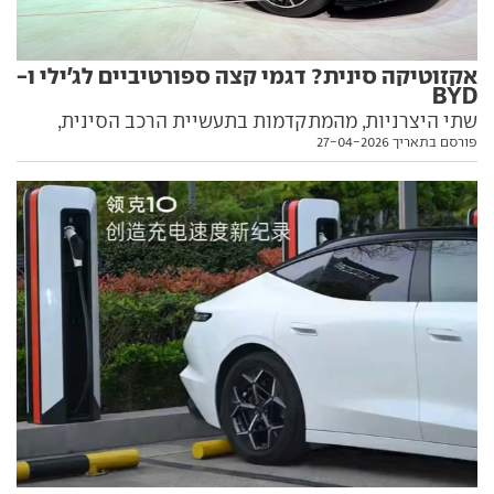
אקזוטיקה סינית? דגמי קצה ספורטיביים לג'ילי ו-
BYD
שתי היצרניות, מהמתקדמות בתעשיית הרכב הסינית,
פורסם בתאריך 27-04-2026
הציגו בתערוכת בייג'ינג דגמי ספורט מרשימים שנועדו
להתחרות במיטב האקזוטיקה האירופית. כל הפרטים
בפנים