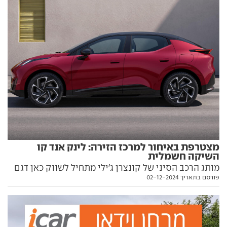
האחרון להגיע הוא גם המוצלח שבהם? מבחן מקומי
ראשון מביא עמו שלל מסקנות
מצטרפת באיחור למרכז הזירה: לינק אנד קו
השיקה חשמלית
מותג הרכב הסיני של קונצרן ג'ילי מתחיל לשווק כאן דגם
פורסם בתאריך 02-12-2024
חשמלי ראשון. עם תג מחיר נמוך מאחיו לפלטפורמה
וכוונת על המכונית הנמכרת בישראל, BYD אטו 3. הנה כל
מה שחשוב לדעת עליה