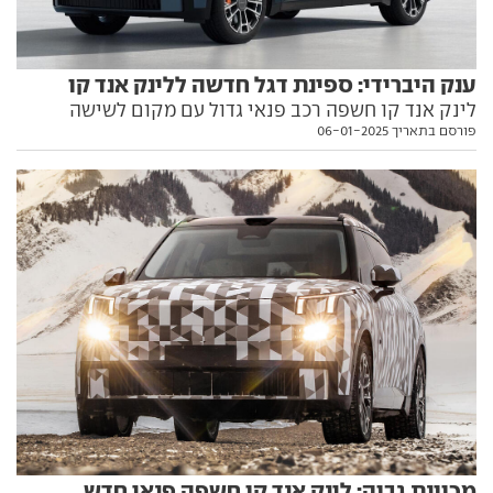
ענק היברידי: ספינת דגל חדשה ללינק אנד קו
לינק אנד קו חשפה רכב פנאי גדול עם מקום לשישה
פורסם בתאריך 06-01-2025
נוסעים והנעה היברידית-נטענת כוחנית. כל מה שצריך
לדעת עליו בפנים
מכוונת גבוה: לינק אנד קו חשפה פנאי חדש