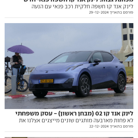
לינק אנד קו חשפה חלקית רכב פנאי עם הנעה
פורסם בתאריך 29-12-2024
היברידית-נטענת מתקדמת, כספינת דגל חדשה למותג.
הנה כל מה שאנחנו יודעים עליו
לינק אנד קו 02 (מבחן ראשון) - עסק משפחתי
לא פחות מארבעה מותגים שונים מייצגים אצלנו את
פורסם בתאריך 22-12-2024
קונצרן ג'ילי, וכולם הקדימו את מי שאמור היה להיות חוד
החנית בייצוא מכוניות הקונצרן הסיני לאירופה. האם