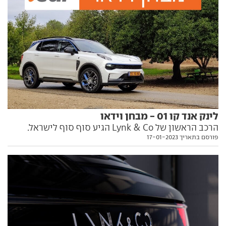
לינק אנד קו 01 - מבחן וידאו
הרכב הראשון של Lynk & Co הגיע סוף סוף לישראל.
פורסם בתאריך 17-01-2023
לקחנו אותו למבחן ראשון כדי להבין האם הוא ספג את
הגנים היוקרתיים מוולוו XC40, עליו הוא מבוסס. צפו
בוידאו