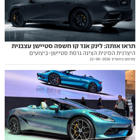
תראו אותה: לינק אנד קו חשפה סטיישן עצבנית
היצרנית הסינית הציגה גרסת סטיישן-ביצועים
פורסם בתאריך 22-06-2026
למשפחתית הגדולה שלה, עם הנעה היברידית נטענת
והופעה קרבית. ומה לגבי שיווק בישראל? הפרטים
לפניכם