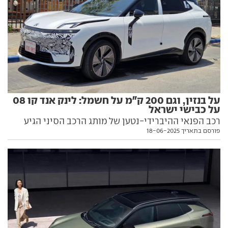
על בנזין, וגם 200 ק"מ על חשמל: לינק אנד קו 08
על כבישי ישראל
רכב הפנאי ההיברידי-נטען של מותג הרכב הסיני הגיע
פורסם בתאריך 18-06-2025
לישראל ועובר סדרת ניסויים לקראת תחילת השיווק. הנה
מה שאנחנו יודעים עליו בינתיים