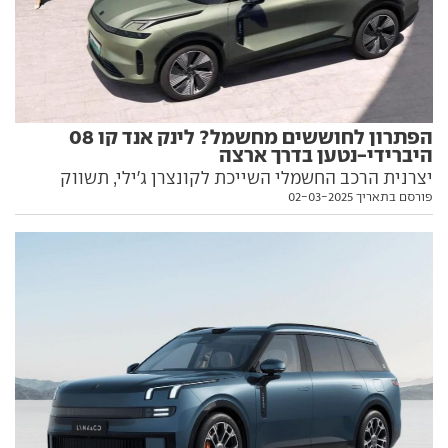
הפתרון לחוששים מחשמל? לינק אנד קו 08
היברידי-נטען בדרך ארצה
יצרנית הרכב החשמלי השייכת לקונצרן ג'ילי, תשווק
פורסם בתאריך 02-03-2025
באירופה ואצלנו דגם שלישי, רכב פנאי גדול עם הנעה
היברידית-נטענת וטווח חשמלי ענק. ומתי הוא צפוי להגיע
ארצה? הפרטים בפנים