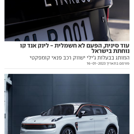
עוד סינית, הפעם לא חשמלית - לינק אנד קו
נוחתת בישראל
המותג בבעלות ג'ילי ישווק רכב פנאי קומפקטי
פורסם בתאריך 16-01-2023
היברידי-נטען, במחיר יקר מהמתחרה הסינית - אך זול
מהמתחרים הותיקים