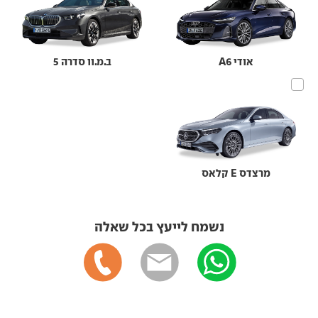
אודי A6
ב.מ.וו סדרה 5
מרצדס E קלאס
נשמח לייעץ בכל שאלה