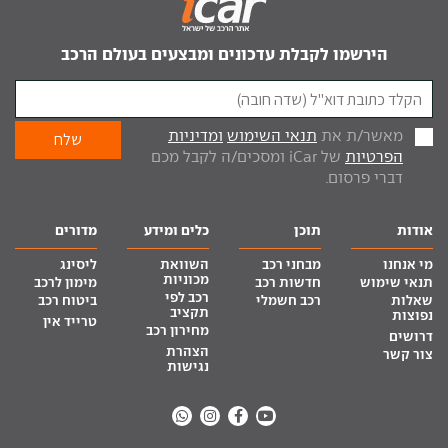
הירשמו לקבלת עדכונים ומבצעים בעולם הרכב
מאשר/ת את
תנאי השימוש
ומדיניות
הפרטיות
של iCar ומסכים/ה לקבל מכם
דברי פרסום.
אודות
תוכן
כלים ומידע
מדורים
מי אנחנו
מבחני רכב
השוואת
ליסינג
מכוניות
תנאי שימוש
חדשות רכב
מימון לרכב
רכב לפי
שאלות
רכב חשמלי
ביטוח רכב
תקציב
נפוצות
טרייד אין
מחירון רכב
דרושים
הצהרת
צור קשר
נגישות