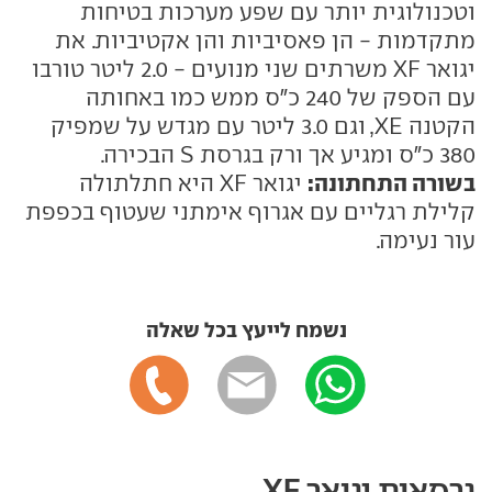
וטכנולוגית יותר עם שפע מערכות בטיחות
מתקדמות - הן פאסיביות והן אקטיביות. את
יגואר XF משרתים שני מנועים - 2.0 ליטר טורבו
עם הספק של 240 כ"ס ממש כמו באחותה
הקטנה XE, וגם 3.0 ליטר עם מגדש על שמפיק
380 כ"ס ומגיע אך ורק בגרסת S הבכירה.
בשורה התחתונה:
יגואר XF היא חתלתולה
קלילת רגליים עם אגרוף אימתני שעטוף בכפפת
עור נעימה.
נשמח לייעץ בכל שאלה
גרסאות יגואר XF