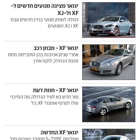
יגואר מציגה מנועים חדשים ל-
XF ול-XJ
החלה לשווק מנועי בנזין חדשים עבור
XF ו XJ. המנועים
יגואר XF - מבחן רכב
אחרי שנים ארוכות בהן התקיימה תחת
סכנת הכחדה, לוקח אורן
יגואר XF - חוות דעת
נמר חדש בא לעיר הגדולה. מה הסיכוי
שלו לטרוף אותנו? XF, כל
יגואר XF החדשה
מחליפת S-TYPE תמודד ישירות מול