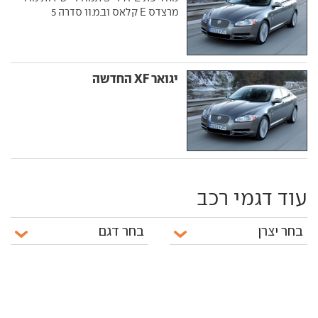
מרצדס E קלאס וב.מ.וו סדרה 5
יגואר XF החדשה
עוד דגמי רכב