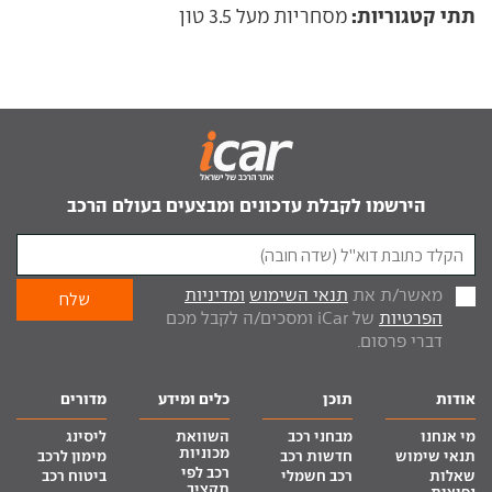
תתי קטגוריות:
מסחריות מעל 3.5 טון
הירשמו לקבלת עדכונים ומבצעים בעולם הרכב
מאשר/ת את
תנאי השימוש
ומדיניות
הפרטיות
של iCar ומסכים/ה לקבל מכם
דברי פרסום.
אודות
תוכן
כלים ומידע
מדורים
מי אנחנו
מבחני רכב
השוואת
ליסינג
מכוניות
תנאי שימוש
חדשות רכב
מימון לרכב
רכב לפי
שאלות
רכב חשמלי
ביטוח רכב
תקציב