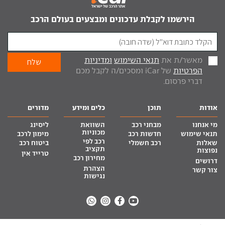
הירשמו לקבלת עדכונים ומבצעים בעולם הרכב
מאשר/ת את
תנאי השימוש
ומדיניות
הפרטיות
של iCar ומסכים/ה לקבל מכם
דברי פרסום.
אודות
תוכן
כלים ומידע
מדורים
מי אנחנו
מבחני רכב
השוואת
ליסינג
מכוניות
תנאי שימוש
חדשות רכב
מימון לרכב
רכב לפי
שאלות
רכב חשמלי
ביטוח רכב
תקציב
נפוצות
טרייד אין
מחירון רכב
דרושים
הצהרת
צור קשר
נגישות