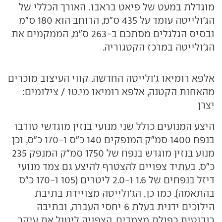
מוגדלת במעט של פיאט בראבו. האורך הכללי של
הג'ולייטה עומד על 435 ס"מ, הרוחב הוא 180 ס"מ
ובסיס הגלגלים מסתכם ב-263 ס"מ, הממקמים את
הג'ולייטה במרכז הקטגוריה.
אלפא רומיאו ג'ולייטה החדשה. קווי העיצוב מוכרים
מהאחות הקטנה, אלפא רומיאו מי.טו / צילומים:
יצרן
היצע המנועים כולל שני מנועי בנזין מוגדשי טורבו
בנפח 1400 סמ"ק המנפקים 140 כ"ס ו-170 כ"ס, וכן
מנוע בנזין מוגדש בנפח של 1750 סמ"ק המנפק 235
כ"ס. בעתיד צפויים להצטרף להיצע גם צמד מנועי
דיזל בנפחים של 1.6 ו-2.0 ליטרים (105 ו-170 כ"ס
בהתאמה). כמו כן, הג'ולייטה מצויידת בתיבת
הילוכים ידנית בעלת 6 יחסי העברה, ובתיבה
רובוטית כפולת מצמדים, הצפויה ליטול את עיקר