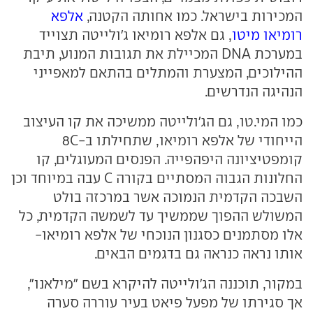
המכירות בישראל. כמו אחותה הקטנה,
אלפא
רומיאו מיטו
, גם אלפא רומיאו ג'ולייטה תצוייד
במערכת DNA המכיילת את תגובות המנוע, תיבת
ההילוכים, המצערת והמתלים בהתאם למאפייני
הנהיגה הנדרשים.
כמו המי.טו, גם הג'ולייטה ממשיכה את קו העיצוב
הייחודי של אלפא רומיאו, שתחילתו ב-8C
קומפטיציונה היפהפייה. הפנסים המעוגלים, קו
החלונות הגבוה המסתיים בקורה C עבה במיוחד וכן
השבכה הקדמית הנמוכה אשר במרכזה בולט
המשולש ההפוך שממשיך עד לשמשה הקדמית, כל
אלו מסתמנים כסגנון הנוכחי של אלפא רומיאו-
אותו נראה כנראה גם בדגמים הבאים.
במקור, תוכננה הג'ולייטה להיקרא בשם "מילאנו",
אך סגירתו של מפעל פיאט בעיר עוררה סערה