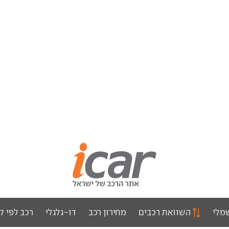
מלי
השוואת רכבים
מחירון רכב
דו-גלגלי
רכב לפי ק