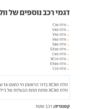
דגמי רכב נוספים של וולו
וולוו C30
וולוו V40
וולוו V50
וולוו V60
וולוו S80
וולוו EX30
וולוו C40
וולוו XC70
וולוו ES90
וולוו C70
וולו
וולוו XC90 פותח תחת הבעלות של ג'ילי הסינית, והוא הראשון מבין קו המוצרים החדש של וולוו.
קטגוריה:
רכב שטח