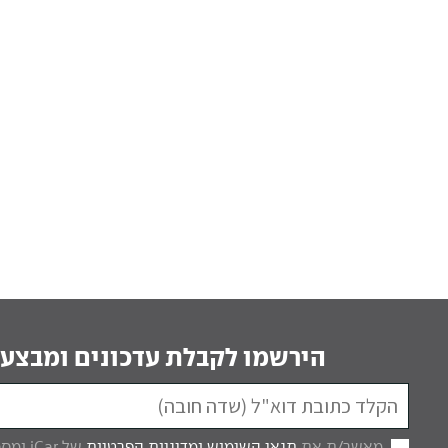
הירשמו לקבלת עדכונים ומבצעי
מאשר/ת את
תנאי השימוש
ומדיניות הפרטיות
של iCar ומסכים/ה לקבל מכם דברי פרסום.