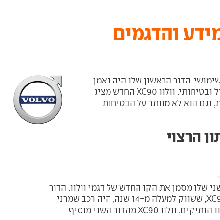
גדול ושימושי. הדור הראשון שלו היה נאמן
לערכי וולוו של פעם: הוא היה שמרני, גדול ובטיחותי. וולוו XC90 החדש מציג
ת, וגם הוא לא מוותר על הבטיחות
X בדור השני שלו מסמן את הקו החדש של דגמי וולוו. הדור
הראשון של וולוו XC90, ששווק למעלה מ-14 שנה, היה רכב שמרני
שהתאים לערכי וולוו הותיקים. וולוו XC90 מהדור השני מוסיף