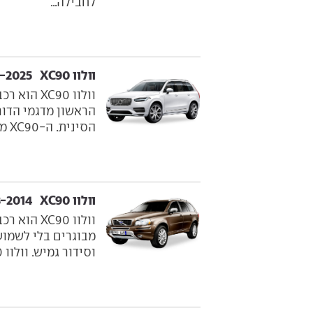
לחבילה...
וולוו XC90 ‏ 2015-2025
וולוו XC90
הראשון מדגמי הדור 
הסינית. ה-XC90 מציע עיצוב סקנדינבי קלאסי, נאה אך לא צעקני....
וולוו XC90 ‏ 2003-2014
מבוגרים בלי לשמוע
וסידור גמיש. וולוו XC90 טוב בכביש וגם, הפתעה, מגלה יכולת...