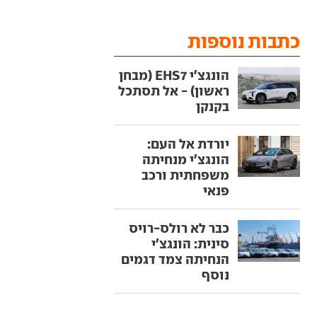
כתבות נוספות
הונגצ'י EHS7 (מבחן
ראשון) - אל תסתכל
בקנקן
יורדת אל העם:
הונגצ'י מנחיתה
משפחתית ורכב
פנאי
כבר לא רולס-רויס
סינית: הונגצ'י
הנחיתה צמד דגמים
נוסף