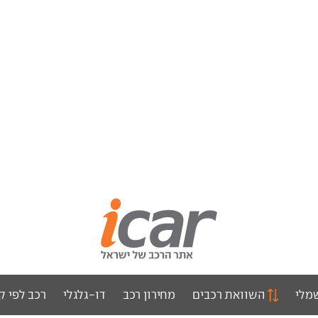
מלי
השוואת רכבים
מחירון רכב
דו-גלגלי
רכב לפי ק