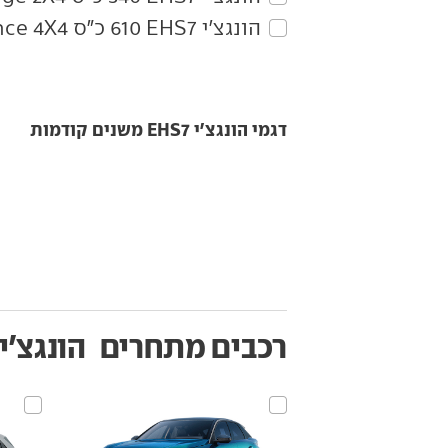
הונגצ'י‏ EHS7‏ 610 כ"ס Performance 4X4
דגמי הונגצ'י EHS7 משנים קודמות
רכבים מתחרים
הונגצ'י EHS7