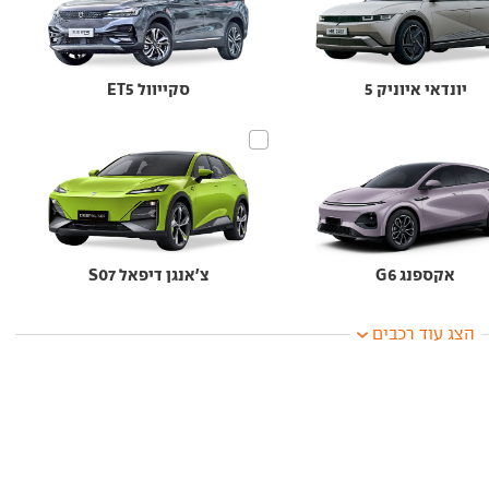
יונדאי איוניק 5
סקייוול ET5
אקספנג G6
צ'אנגן דיפאל S07
הצג עוד רכבים