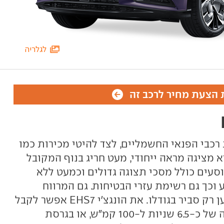
לגלריה
הצעת מחיר לרכב זה
קטגוריית רכבי הפנאי החשמליים, לצד להיטי מכירות כמו
מודל Y ויונדאי איוניק 5. היא מציגה מראה ייחודי, מעט חריג בנוף המקובל
סעים כולל מסכי תצוגה גדולים וכמעט ללא
 וכך גם רשימת עזרי הבטיחות. גם המרווח
מאחור נדיב למדי, אם כי תא המטען רק סביר בגודלו. את הונגצ'י EHS7 אפשר לקבל
עם הנעה אחורית, 340 כ"ס ותאוצה של כ-6.5 שניות ל-100 קמ"ש, או בגרסת