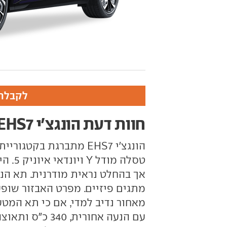
לקבלת 
חוות דעת הונגצ'י EHS7
הונגצ'י EHS7 מתברגת ב
טסלה 
אך בהחלט נראית מודרנית. תא הנו
מתגים פיזיים. מפרט האבזור שופע