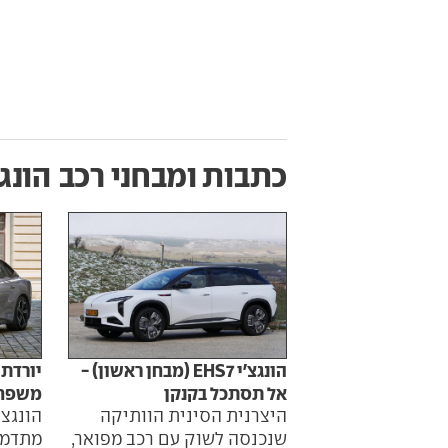
כתבות ומבחני רכב
הונגצ'י
יורדת 
הונגצ'י EHS7 (מבחן ראשון) -
משפחת
אל תסתכל בקנקן
הונגצ'
היצרנית הסינית הוותיקה
מתדמית
שנכנסה לשוק עם רכב מפואר,