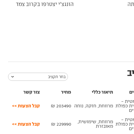
תה
הונגצ'י יצטרפו בקרוב צמד
ב
בחר תקציב
ים
תיאור כללי
מחיר
צור קשר
טית -
קבל הצעות >>
ית כפולת
מרווחת, חזקה, נוחה
203490 ₪
ם
טית -
מרווחת, שימושית,
קבל הצעות >>
ית כפולת
229990 ₪
מאובזרת
ם