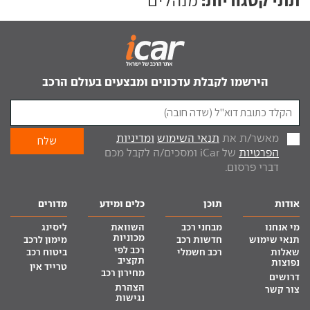
תתי קטגוריות:
מנהלים
הירשמו לקבלת עדכונים ומבצעים בעולם הרכב
מאשר/ת את
תנאי השימוש
ומדיניות
הפרטיות
של iCar ומסכים/ה לקבל מכם
דברי פרסום.
אודות
תוכן
כלים ומידע
מדורים
מי אנחנו
מבחני רכב
השוואת
ליסינג
מכוניות
תנאי שימוש
חדשות רכב
מימון לרכב
רכב לפי
שאלות
רכב חשמלי
ביטוח רכב
תקציב
נפוצות
טרייד אין
מחירון רכב
דרושים
הצהרת
צור קשר
נגישות