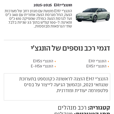
הונגצ'י EH7 ‏ 2025-2025
הונגצ'י EH7 מוצעת עם מגוון רחב של מערכות
הנעה, החל מגרסת הנעה אחורית עם 340 כ"ס
ועד לגרסת הנעה כפולה שמפיקה 610 כ"ס
ומאיצה ל-100 קמ"ש בתוך 3.5 שניות בלבד.
שתי הגרסאות מבוססות...
דגמי רכב נוספים של הונגצ'י
הונגצ'י EH7
הונגצ'י EHS5
הונגצ'י EHS7
הונגצ'י E-HS9
הונגצ'י EH7 הוצגה לראשונה כקונספט בתערוכת
שנגחאי 2023, ובהמשך הגיעה לייצור על בסיס
פלטפורמה יעודית ומודרנית.
קטגוריה:
רכב מנהלים