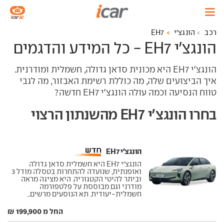
רכב
הונגצ'י
EH7
הונגצ'י EH7 - כל המידע והדגמים
הונגצ'י EH7 היא מכונית סדאן גדולה, חשמלית ומודרנית.
איך הביצועים שלה, מה כוללת רשימת האבזור, מה לגבי
טווח הנסיעה וכמה עולה הונגצ'י EH7 חדשה?
בחרו הונגצ'י EH7 מהשנתון הרצוי
הונגצ'י EH7 ‏
הונגצ'י EH7 היא חשמלית סדאן גדולה
ואופנתית, שנועדה להתחרות בטסלה מודל 3
וביתר להיטי הקטגוריה. היא מציגה מראה
מודרני וגם מבוססת על פלטפורמה
חשמלית-יעודית. תא הנוסעים מרשים...
החל מ 199,900 ₪