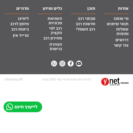
אודות
תוכן
כלים ומידע
מדורים
מי אנחנו
מבחני רכב
השוואת
ליסינג
מכוניות
תנאי שימוש
חדשות רכב
מימון לרכב
רכב לפי
שאלות
רכב חשמלי
ביטוח רכב
תקציב
נפוצות
טרייד אין
מחירון רכב
דרושים
הצהרת
צור קשר
נגישות
כל הזכויות שמורות אי-קאר 2007 בע”מ
site by tq.soft
לייעוץ חינם