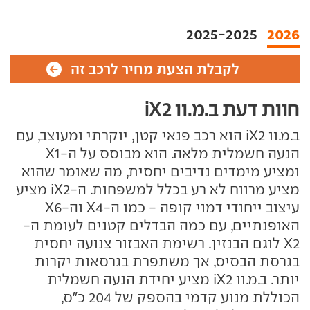
2025-2025
2026
לקבלת הצעת מחיר לרכב זה
חוות דעת ב.מ.וו iX2
ב.מ.וו iX2 הוא רכב פנאי קטן, יוקרתי ומעוצב, עם
הנעה חשמלית מלאה. הוא מבוסס על ה-X1
ומציע מימדים נדיבים יחסית, מה שאומר שהוא
מציע מרווח לא רע בכלל למשפחות. ה-iX2 מציע
עיצוב ייחודי דמוי קופה - כמו ה-X4 וה-X6
האופנתיים, עם כמה הבדלים קטנים לעומת ה-
X2 לוגם הבנזין. רשימת האבזור צנועה יחסית
בגרסת הבסיס, אך משתפרת בגרסאות יקרות
יותר. ב.מ.וו iX2 מציע יחידת הנעה חשמלית
הכוללת מנוע קדמי בהספק של 204 כ"ס,