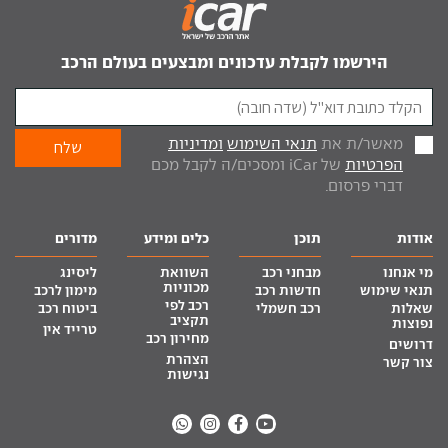
הירשמו לקבלת עדכונים ומבצעים בעולם הרכב
מאשר/ת את
תנאי השימוש
ומדיניות
הפרטיות
של iCar ומסכים/ה לקבל מכם
דברי פרסום.
אודות
תוכן
כלים ומידע
מדורים
מי אנחנו
מבחני רכב
השוואת
ליסינג
מכוניות
תנאי שימוש
חדשות רכב
מימון לרכב
רכב לפי
שאלות
רכב חשמלי
ביטוח רכב
תקציב
נפוצות
טרייד אין
מחירון רכב
דרושים
הצהרת
צור קשר
נגישות