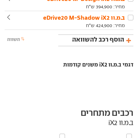
מחיר:
394,900
ש"ח
ב.מ.וו‏ iX2‏ eDrive20 M-Shadow
מחיר:
424,900
ש"ח
הוסף רכב להשוואה
השווה
דגמי ב.מ.וו iX2 משנים קודמות
רכבים מתחרים
ב.מ.וו iX2