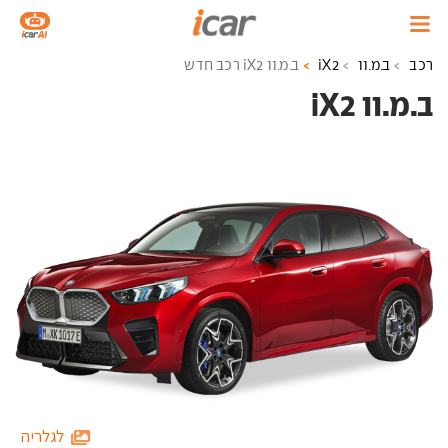
רכב
ב.מ.וו
iX2
ב.מ.וו iX2 רכב חדש
ב.מ.וו iX2 ‏
לגלריה