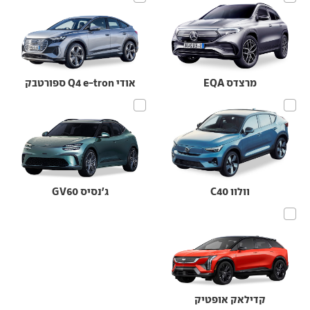
מרצדס EQA
אודי Q4 e-tron ספורטבק
וולוו C40
ג'נסיס GV60
קדילאק אופטיק