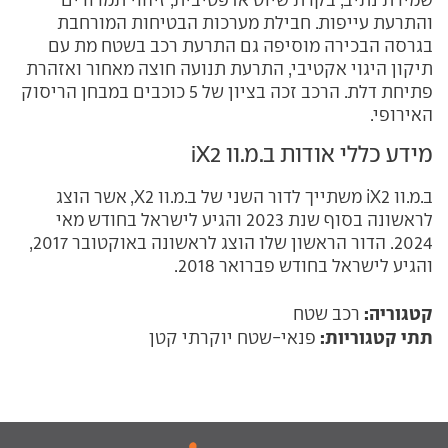
שמירת נתיב, בקרת שיוט אדפטיבית, זיהוי תמרורים
והתרעת עייפות. חבילת מערכות הבטיחות המורחבת
בגרסה הבכירה מוסיפה גם התרעת רכב בשטח מת עם
תיקון היגוי אקטיבי, התרעת תנועה חוצה מאחור ואזהרת
פתיחת דלת. הרכב זכה בציון של 5 כוכבים במבחן הריסוק
האירופי.
מידע כללי אודות ב.מ.וו iX2
ב.מ.וו iX2 משתייך לדור השני של ב.מ.וו X2, אשר הוצג
לראשונה בסוף שנת 2023 והגיע לישראל בחודש מאי
2024. הדור הראשון שלו הוצג לראשונה באוקטובר 2017,
והגיע לישראל בחודש פברואר 2018.
קטגוריה:
רכב שטח
תתי קטגוריות:
פנאי-שטח יוקרתי קטן