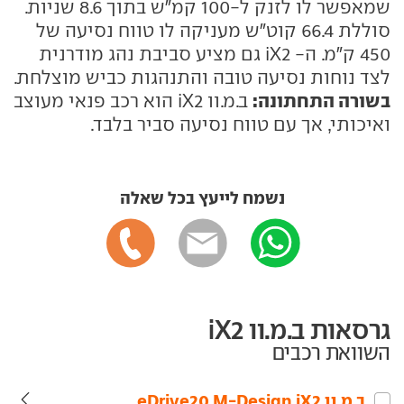
שמאפשר לו לזנק ל-100 קמ"ש בתוך 8.6 שניות.
סוללת 66.4 קוט"ש מעניקה לו טווח נסיעה של
450 ק"מ. ה- iX2 גם מציע סביבת נהג מודרנית
לצד נוחות נסיעה טובה והתנהגות כביש מוצלחת.
בשורה התחתונה:
ב.מ.וו iX2 הוא רכב פנאי מעוצב
ואיכותי, אך עם טווח נסיעה סביר בלבד.
נשמח לייעץ בכל שאלה
גרסאות ב.מ.וו iX2
השוואת רכבים
ב.מ.וו‏ iX2‏ eDrive20 M-Design