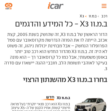
רכב
ב.מ.וו
X3
ב.מ.וו X3 - כל המידע והדגמים
הדור הראשון של ב.מ.וו X3, זה שהושק בשנת 2005, קצת
אכזב. הייתה לו את הפוזה הנדרשת מקרוסאובר עם סמל
הפרופלור הנחשק – אבל מבחינת יכולות ניהוג, זה פשוט
לא היה זה. ב.מ.וו X3 מהדור החדש הוא רכב טוב יותר
באופן משמעותי, אבל כמו כל קרוסאובר רך – הוא פונה
בעיקר לאוהבי תשומת הלב. חובבי ההגה יישארו עם סדרה
3.
בחרו ב.מ.וו X3 מהשנתון הרצוי
ב.מ.וו X3 ‏
ב.מ.וו X3 הוא רכב פנאי יוקרתי בעל מראה
חיצוני קשוח, אחיו הקטן של ה-X5. עיצוב