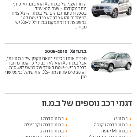
הדור השני של ב.מ.וו X3 הוא בוגר ואיכותי
יותר מקודמו - שגם הוא עמד
בסטנדרטיםהגבוהים של ב.מ.וו. ה-X3 צמח
במימדים והוא כבר לא רכב שטח קטן -
במשבצת הזו מתמקם ב.מ.וו X1. ל-X3 יש
מבחר...
ב.מ.וו X3 ‏ 2005-2010
מכנים אותו בכינוי "האח הקטן של ב.מ.וו X5",
אבל ב.מ.וו X3 הוא לא רכב כל כך קטן. מדובר
ברכב כביש-שטח באורך של כמעט 457 ס"מ,
רק 28 ס"מ פחות מה-X5. הוא שוקל כמעט שני
טון...
דגמי רכב נוספים של ב.מ.וו
ב.מ.וו i3
ב.מ.וו סדרה 1
ב.מ.וו סדרה 1 קופה
ב.מ.וו סדרה 1 קבריולה
ב.מ.וו M1 קופה
ב.מ.וו סדרה 2
ב.מ.וו סדרה 2 קבריולה
ב.מ.וו סדרה 2 גראן טורר