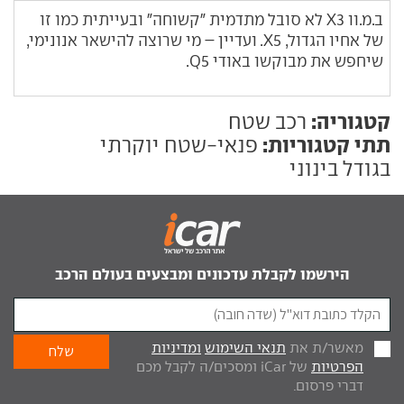
ב.מ.וו X3 לא סובל מתדמית "קשוחה" ובעייתית כמו זו
של אחיו הגדול, X5. ועדיין – מי שרוצה להישאר אנונימי,
שיחפש את מבוקשו באודי Q5.
קטגוריה:
רכב שטח
תתי קטגוריות:
פנאי-שטח יוקרתי
בגודל בינוני
הירשמו לקבלת עדכונים ומבצעים בעולם הרכב
מאשר/ת את
תנאי השימוש
ומדיניות
הפרטיות
של iCar ומסכים/ה לקבל מכם
דברי פרסום.