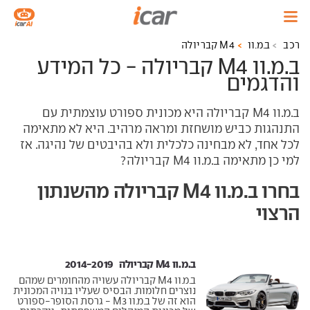
רכב
ב.מ.וו
M4 קבריולה
ב.מ.וו M4 קבריולה - כל המידע
והדגמים
ב.מ.וו M4 קבריולה היא מכונית ספורט עוצמתית עם
התנהגות כביש מושחזת ומראה מרהיב. היא לא מתאימה
לכל אחד, לא מבחינה כלכלית ולא בהיבטים של נהיגה. אז
למי כן מתאימה ב.מ.וו M4 קבריולה?
בחרו ב.מ.וו M4 קבריולה מהשנתון
הרצוי
ב.מ.וו M4 קבריולה ‏ 2014-2019
ב.מ.וו M4 קבריולה עשויה מהחומרים שמהם
נוצרים חלומות. הבסיס שעליו בנויה המכונית
הוא זה של ב.מ.וו M3 - גרסת הסופר-ספורט