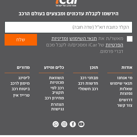
הירשמו לקבלת עדכונים ומבצעים בעולם הרכב
מאשר/ת את
תנאי השימוש
ומדיניות
הפרטיות
של iCar ומסכים/ה לקבל מכם
דברי פרסום.
אודות
תוכן
כלים ומידע
מדורים
מי אנחנו
מבחני רכב
השוואת
ליסינג
מכוניות
תנאי שימוש
חדשות רכב
מימון לרכב
רכב לפי
שאלות
רכב חשמלי
ביטוח רכב
תקציב
נפוצות
טרייד אין
מחירון רכב
דרושים
הצהרת
צור קשר
נגישות