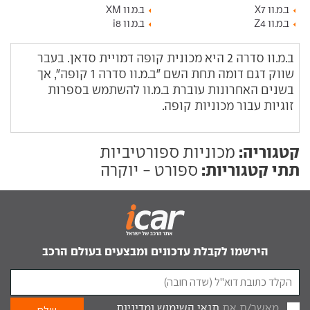
ב.מ.וו X7
ב.מ.וו XM
ב.מ.וו Z4
ב.מ.וו i8
ב.מ.וו סדרה 2 היא מכונית קופה דמויית סדאן. בעבר
שווק דגם דומה תחת השם "ב.מ.וו סדרה 1 קופה", אך
בשנים האחרונות עוברת ב.מ.וו להשתמש בספרות
זוגיות עבור מכוניות קופה.
קטגוריה:
מכוניות ספורטיביות
תתי קטגוריות:
ספורט - יוקרה
הירשמו לקבלת עדכונים ומבצעים בעולם הרכב
מאשר/ת את
תנאי השימוש
ומדיניות