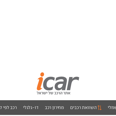
מלי
השוואת רכבים
מחירון רכב
דו-גלגלי
רכב לפי ק