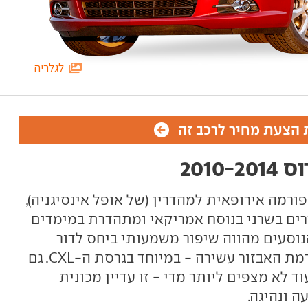
לגלריה
הצעת מחיר לרכב זה
וס
פורמה אירופאית למהדרין (של
אופל אינסיגניה
),
רים בשרני בנוסח אמריקאי ומתהדרת במימדים
 הנוסעים מהווה שיפור משמעותי ביחס לדור
הקודם: החומרים טובים מתמיד ורמת האבזור עשירה - במיוחד בגרסת ה-CXL. גם
וד לא מצפים ליותר מדי - זו עדיין מכונית
 ונהיגה.