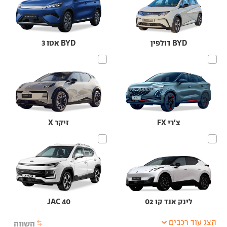
BYD דולפין
BYD אטו 3
צ'רי FX
זיקר X
לינק אנד קו 02
JAC 40
הצג עוד רכבים
השווה