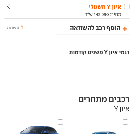
איון‏ Y‏ חשמלי
מחיר:
142,990
ש"ח
הוסף רכב להשוואה
השווה
דגמי איון Y משנים קודמות
רכבים מתחרים
איון Y