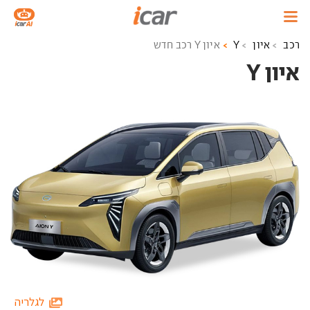
רכב
איון
Y
איון Y רכב חדש
איון Y ‏
לגלריה