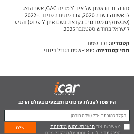
זהו הדור הראשון של איון Y מבית GAC, אשר הוצג
לראשונה בשנת 2020, עבר מתיחת פנים ב-2022
(שבשווקים מסוימים נקראת בשם איון Y פלוס) והגיע
לישראל בחודש ספטמבר 2025.
קטגוריה:
רכב שטח
תתי קטגוריות:
פנאי-שטח בגודל בינוני
הירשמו לקבלת עדכונים ומבצעים בעולם הרכב
מאשר/ת את
תנאי השימוש
ומדיניות
הפרטיות
של iCar ומסכים/ה לקבל מכם