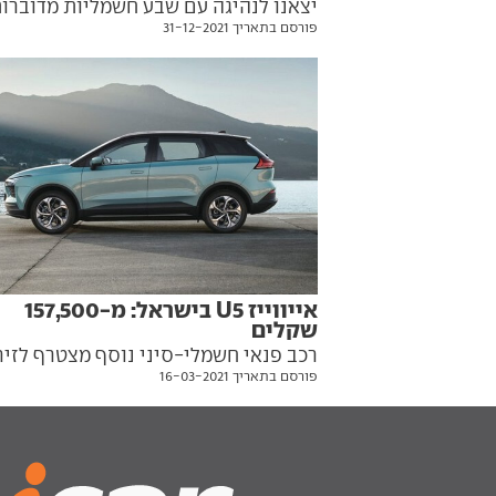
יצאנו לנהיגה עם שבע חשמליות מדוברו
פורסם בתאריך 31-12-2021
שמבטיחות טווח של 400–500 ק"מ: מי
הגיעה הכי רחוק, וכמה הן הצליחו לנסוע
אחרי שהזהירו שאזלה הסוללה?
אייווייז U5 בישראל: מ-157,500
שקלים
רכב פנאי חשמלי-סיני נוסף מצטרף לזיר
פורסם בתאריך 16-03-2021
המקומית, עם טווח נסיעה
ק"מ ותג מחיר תחרותי