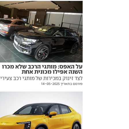
על האפס: מותגי הרכב שלא מכרו
השנה אפילו מכונית אחת
לצד זינוק במכירות של מותגי רכב צעירי
פורסם בתאריך 14-05-2025
ואנונימיים עד לאחרונה מסין, נעלמו הש
ממפת המכירות כמה מותגים ותיקים
ומבוססים. זו רשימת היצרניות שלא מכר
השנה כלום וגם, מתי, אם בכלל, הן צפויו
לחזור