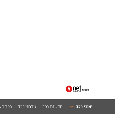
יצרני רכב
חדשות רכב
מבחני רכב
רכב חש