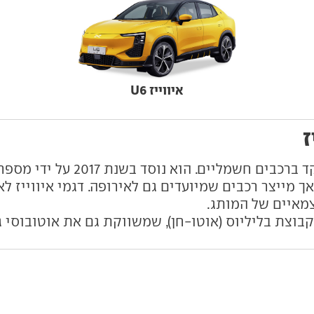
איווייז U6
ז
הוא יצרן סיני צעיר שמתמקד ברכב
אך מייצר רכבים שמיועדים גם לאירופה. דגמי איווייז 
מאיים של המותג.
קבוצת בליליוס (אוטו-חן), שמשווקת גם את אוטובוסי גו