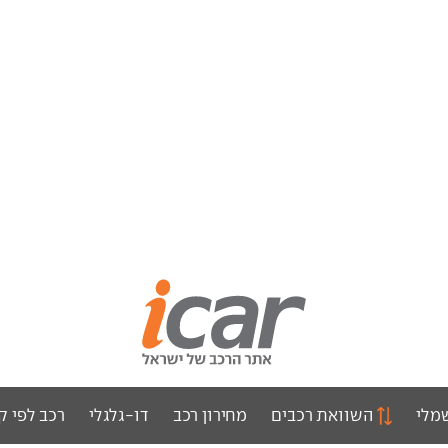
מלי
השוואת רכבים
מחירון רכב
דו-גלגלי
רכב לפי ק