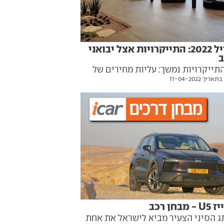
אפריל 2022: התייקרויות אצל יבואני
ב
תייקרויות נמשך: עליות מחירים של
יך 11-04-2022
שקלים נרשמו אצל ניסאן, איווייז,
קי ולקסוס
 מבחן רכב
ג הסיני הצעיר מביא לישראל את אחת