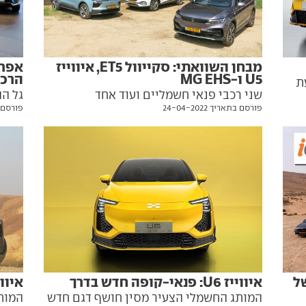
מבחן השוואתי: סקייוול ET5, איווייז
U5 ו-MG EHS
הרכ
ת
שני רכבי פנאי חשמליים ועוד אחד
גל הה
פורסם בתאריך 24-04-2022
פורסם בתאר
היברידי-נטען, שלושתם מתוצרת סין, נפגשו
אלפי 
ה
למבחן השוואתי וניסו לנפץ דעות קדומות
סוזו
ל
איווייז U6: פנאי-קופה חדש בדרך
איווייז U5 -
המותג החשמלי הצעיר מסין חושף דגם חדש
המות