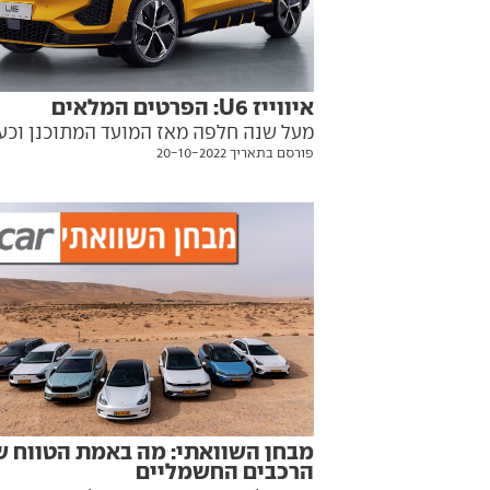
איווייז U6: הפרטים המלאים
מעל שנה חלפה מאז המועד המתוכנן וכע
פורסם בתאריך 20-10-2022
מפרסמת איווייז את המפרט הטכני לדגם
הפנאי-קופה שצפוי להגיע לישראל בשנ
הבאה
מבחן השוואתי: מה באמת הטווח ש
הרכבים החשמליים