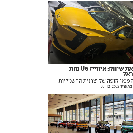
לקראת שיווק: איווייז U6 נחת
ראל
הפנאי קופה של יצרנית החשמליות
יך 28-12-2022
הגיע לישראל. השיווק צפוי להיפתח
עות הקרובים