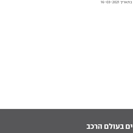
יך 16-03-2021
אות הקורצות ביותר בתחום הרכב
י. יצאנו לנהיגת בכורה
ם בעולם הרכב