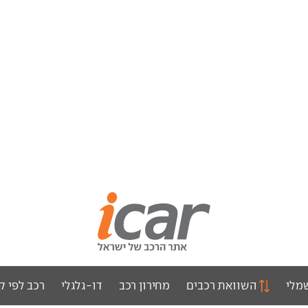
מלי
השוואת רכבים
מחירון רכב
דו-גלגלי
רכב לפי ק