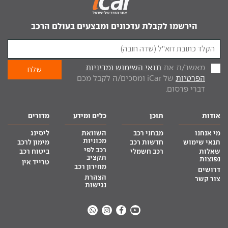
הירשמו לקבלת עדכונים ומבצעים בעולם הרכב
מאשר/ת את
תנאי השימוש
ומדיניות
הפרטיות
של iCar ומסכים/ה לקבל מכם
דברי פרסום.
אודות
תוכן
כלים ומידע
מדורים
מי אנחנו
מבחני רכב
השוואת
ליסינג
מכוניות
תנאי שימוש
חדשות רכב
מימון לרכב
רכב לפי
שאלות
רכב חשמלי
ביטוח רכב
תקציב
נפוצות
טרייד אין
מחירון רכב
דרושים
הצהרת
צור קשר
נגישות