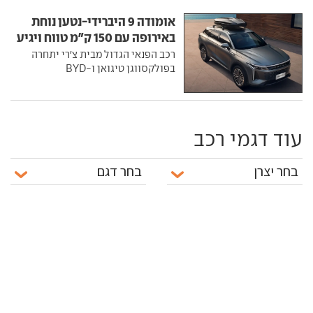
אומודה 9 היברידי-נטען נוחת
באירופה עם 150 ק"מ טווח ויגיע
גם לישראל
רכב הפנאי הגדול מבית צ'רי יתחרה
בפולקסווגן טיגואן ו-BYD
עוד דגמי רכב