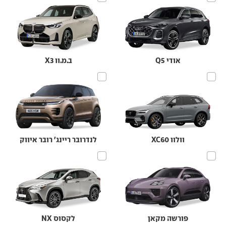
אודי Q5
ב.מ.וו X3
וולוו XC60
לנדרובר ריינג' רובר איווק
פורשה מקאן
לקסוס NX