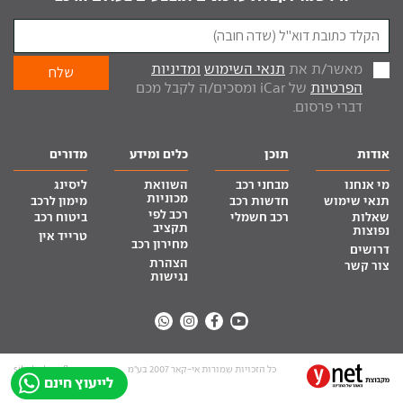
מאשר/ת את
תנאי השימוש
ומדיניות
הפרטיות
של iCar ומסכים/ה לקבל מכם
דברי פרסום.
אודות
תוכן
כלים ומידע
מדורים
מי אנחנו
מבחני רכב
השוואת
ליסינג
מכוניות
תנאי שימוש
חדשות רכב
מימון לרכב
רכב לפי
שאלות
רכב חשמלי
ביטוח רכב
תקציב
נפוצות
טרייד אין
מחירון רכב
דרושים
הצהרת
צור קשר
נגישות
כל הזכויות שמורות אי-קאר 2007 בע”מ
site by tq.soft
לייעוץ חינם