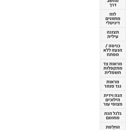
מחשב
לוח
דרך
מחוונים
דיגיטלי
לוח
מחוונים
תצוגה
דיגיטלי
עילית
תצוגה
כניסה /
עילית
הנעה ללא
מפתח
כניסה /
הנעה ללא
מראות צד
מפתח
מתקפלות
חשמלית
מראות צד
מתקפלות
מראות
חשמלית
נגד סנוור
מראות
הגה וידית
נגד סנוור
הילוכים
מצופי עור
הגה וידית
הילוכים
גלגל הגה
מצופי עור
מחומם
גלגל הגה
החלפת
מחומם
הילוכים
מגלגל
החלפת
ההגה