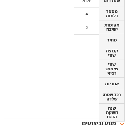
שנת דגם
שנת דגם
2026
מספר
מספר
4
דלתות
דלתות
מקומות
מקומות
5
ישיבה
ישיבה
מחיר
מחיר
קבוצת
קבוצת
שווי
שווי
שווי
שווי
שימוש
שימוש
רציף
רציף
אחריות
אחריות
רכב שטח:
שלדה
רכב שטח:
שלדה
שנת
השקת
שנת
הדגם
השקת
הדגם
מנוע וביצועים