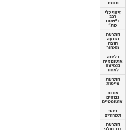
זיהוי כלי
מנתיב
רכב
ב"שטח
זיהוי כלי
מת"
רכב
ב"שטח
התרעת
מת"
תנועה
חוצה
התרעת
מאחור
תנועה
חוצה
בלימה
מאחור
אוטונומית
בנסיעה
בלימה
לאחור
אוטונומית
בנסיעה
התרעת
לאחור
עייפות
התרעת
אורות
עייפות
גבוהים
אוטומטיים
אורות
גבוהים
זיהוי
אוטומטיים
תמרורים
זיהוי
התרעת
תמרורים
רכב חולף
בפתיחת
התרעת
דלת
רכב חולף