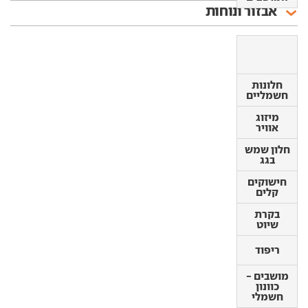
אבזור ונוחות
חלונות
חלונות
חשמליים
חשמליים
מיזוג
מיזוג
אוויר
אוויר
חלון שמש
חלון שמש
בגג
בגג
חישוקים
חישוקים
קלים
קלים
בקרת
בקרת
שיוט
שיוט
ריפוד
ריפוד
מושבים -
מושבים -
כוונון
כוונון
חשמלי
חשמלי