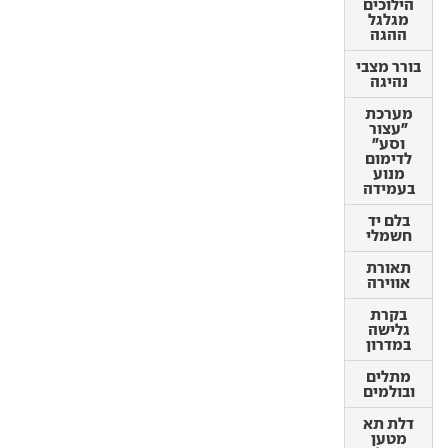
הילוכים
מגלגל
בורר מצבי
ההגה
נהיגה
בורר מצבי
מערכת
נהיגה
"עצור
וסע"
מערכת
לדימום
"עצור
מנוע
וסע"
בעמידה
לדימום
מנוע
בלם יד
בעמידה
חשמלי
בלם יד
תאורת
חשמלי
אווירה
תאורת
בקרת
אווירה
גלישה
במדרון
בקרת
גלישה
מתלים
במדרון
ובולמים
מתלים
דלת תא
ובולמים
מטען
חשמלית
דלת תא
מטען