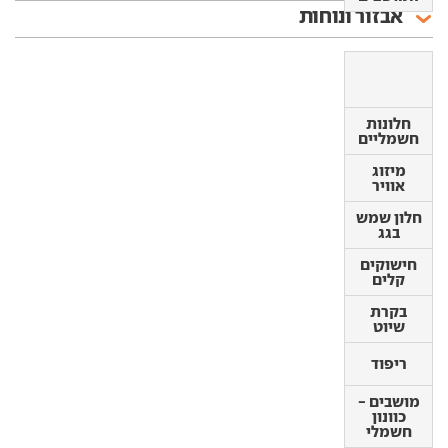
אבזור ונוחות
חלונות
חלונות
חשמליים
חשמליים
מיזוג
מיזוג
אוויר
אוויר
חלון שמש
חלון שמש
בגג
בגג
חישוקים
חישוקים
קלים
קלים
בקרת
בקרת
שיוט
שיוט
ריפוד
ריפוד
מושבים -
מושבים -
כוונון
כוונון
חשמלי
חשמלי