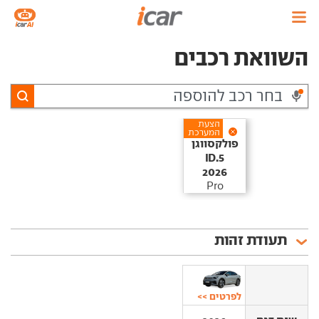
השוואת רכבים
הצעת
המערכת
פולקסווגן‏
ID.5‏
2026
Pro
תעודת זהות
לפרטים >>