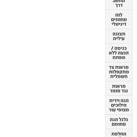
מחשב
לוח
דרך
מחוונים
דיגיטלי
לוח
מחוונים
תצוגה
דיגיטלי
עילית
תצוגה
כניסה /
עילית
הנעה ללא
מפתח
כניסה /
הנעה ללא
מראות צד
מפתח
מתקפלות
חשמלית
מראות צד
מתקפלות
מראות
חשמלית
נגד סנוור
מראות
הגה וידית
נגד סנוור
הילוכים
מצופי עור
הגה וידית
הילוכים
גלגל הגה
מצופי עור
מחומם
גלגל הגה
החלפת
מחומם
הילוכים
מגלגל
החלפת
ההגה