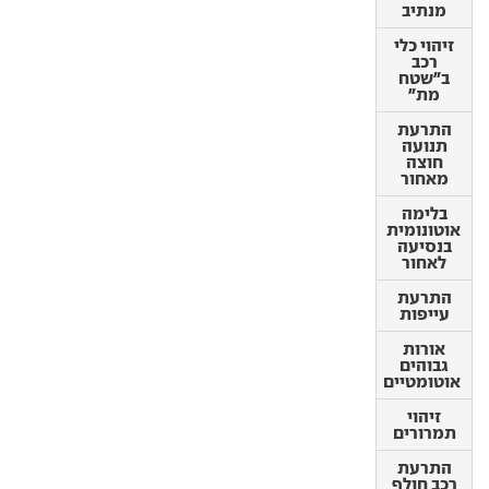
זיהוי כלי
מנתיב
רכב
ב"שטח
זיהוי כלי
מת"
רכב
ב"שטח
התרעת
מת"
תנועה
חוצה
התרעת
מאחור
תנועה
חוצה
בלימה
מאחור
אוטונומית
בנסיעה
בלימה
לאחור
אוטונומית
בנסיעה
התרעת
לאחור
עייפות
התרעת
אורות
עייפות
גבוהים
אוטומטיים
אורות
גבוהים
זיהוי
אוטומטיים
תמרורים
זיהוי
התרעת
תמרורים
רכב חולף
בפתיחת
התרעת
דלת
רכב חולף