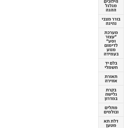
הילוכים
מגלגל
בורר מצבי
ההגה
נהיגה
בורר מצבי
מערכת
נהיגה
"עצור
וסע"
מערכת
לדימום
"עצור
מנוע
וסע"
בעמידה
לדימום
מנוע
בלם יד
בעמידה
חשמלי
בלם יד
תאורת
חשמלי
אווירה
תאורת
בקרת
אווירה
גלישה
במדרון
בקרת
גלישה
מתלים
במדרון
ובולמים
מתלים
דלת תא
ובולמים
מטען
חשמלית
דלת תא
מטען