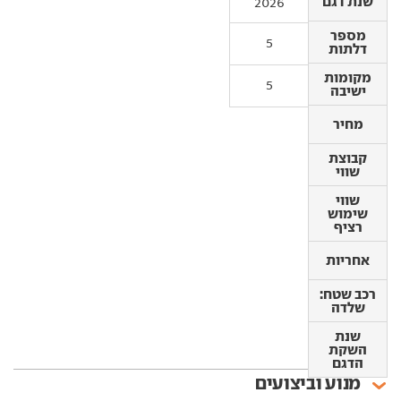
שנת דגם
שנת דגם
2026
מספר
מספר
5
דלתות
דלתות
מקומות
מקומות
5
ישיבה
ישיבה
מחיר
מחיר
קבוצת
קבוצת
שווי
שווי
שווי
שווי
שימוש
שימוש
רציף
רציף
אחריות
אחריות
רכב שטח:
שלדה
רכב שטח:
שלדה
שנת
השקת
שנת
הדגם
השקת
הדגם
מנוע וביצועים