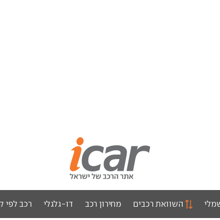
מלי
השוואת רכבים
מחירון רכב
דו-גלגלי
רכב לפי ק