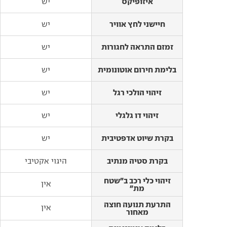
איזופיקס
איזופיקס
יש
חיישני לחץ אוויר
חיישני לחץ אוויר
יש
זמזם התראה לחגורות
זמזם התראה לחגורות
יש
בלימת חירום אוטונומית
בלימת חירום אוטונומית
יש
זיהוי הולכי רגל
זיהוי הולכי רגל
יש
זיהוי דו גלגלי
זיהוי דו גלגלי
יש
בקרת שיוט אדפטיבית
בקרת שיוט אדפטיבית
יש
בקרת סטיה מנתיב
בקרת סטיה מנתיב
היגוי אקטיבי
זיהוי כלי רכב ב"שטח
זיהוי כלי רכב ב"שטח
אין
מת"
מת"
התרעת תנועה חוצה
התרעת תנועה חוצה
אין
מאחור
מאחור